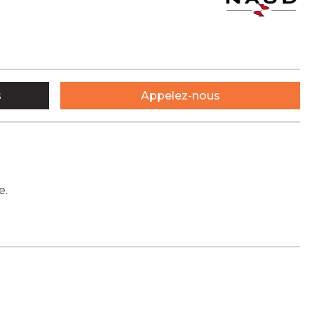
s
Appelez-nous
e.