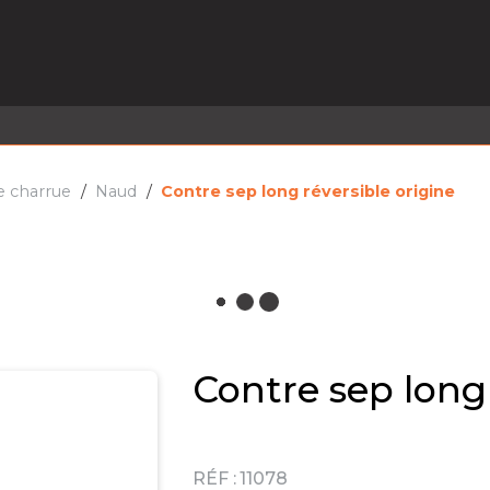
EL EN STOCK
ACTIVITÉS
SERVICES
PRISE
MARQUES
ACTUALITÉS
RECRUTEMENT
e charrue
Naud
Contre sep long réversible origine
Contre sep long 
RÉF :
11078