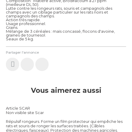
Composition : Matière active, Brodifacoum à 27 ppm
(meilleure DL 50).
Lutte contre les rongeurs rats, souris et campagnols des
champs avec un ciblage particulier sur les rats noirs et
campagnols des champs.
Action très rapide.
Usage professionnel.
Grains.
Mélange de 3 céréales : maïs concassé, flocons d'avoine,
graines de tournesol.
Seaux de 5 kg.
Partager l'annonce
Vous aimerez aussi
Article SCAR
Non visible site Scar
Répulsif rongeurs. Forme un film protecteur qui empêche les
rats et souris de ronger les surfaces traitées. (Câbles
électriques, faisceaux). Protection des machines agricoles.