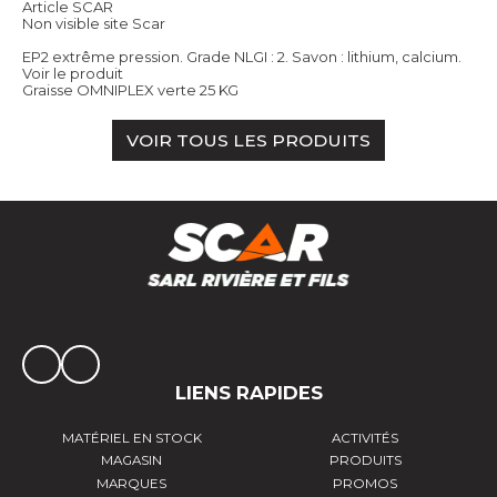
Article SCAR
Non visible site Scar
EP2 extrême pression. Grade NLGI : 2. Savon : lithium, calcium.
Voir le produit
Graisse OMNIPLEX verte 25 KG
VOIR TOUS LES PRODUITS
LIENS RAPIDES
MATÉRIEL EN STOCK
ACTIVITÉS
MAGASIN
PRODUITS
MARQUES
PROMOS