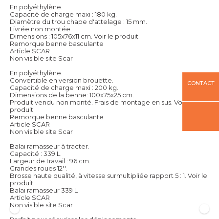
En polyéthylène.
Capacité de charge maxi : 180 kg.
Diamètre du trou chape d'attelage : 15 mm.
Livrée non montée.
Dimensions : 105x76x11 cm.
Voir le produit
Remorque benne basculante
Article SCAR
Non visible site Scar
En polyéthylène.
Convertible en version brouette.
CONTACT
Capacité de charge maxi : 200 kg.
Dimensions de la benne: 100x75x25 cm.
Produit vendu non monté. Frais de montage en sus.
Voir le
produit
Remorque benne basculante
Article SCAR
Non visible site Scar
Balai ramasseur à tracter.
Capacité : 339 L.
Largeur de travail : 96 cm.
Grandes roues 12''.
Brosse haute qualité, à vitesse surmultipliée rapport 5 : 1.
Voir le
produit
Balai ramasseur 339 L
Article SCAR
Non visible site Scar