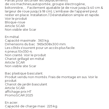
Parfait pour sécuriser les déplacements
de vos machines,autoportée, groupe électrogène,
bétonnière, ... Facilement ajustable (ø de roue jusqu’à 40 cm &
largeur de roue jusqu’à 18 cm). L’embase de l’appareil peut
rester en place. Installation / Désinstallation simple et rapide.
Voir le produit
Bloque-roue
Article SCAR
Non visible site Scar
En métal.
Capacité maximale : 363 kg.
Dimensions du bac : 965x508x300 mm.
Les côtés s'ouvrent pour un accès plus facile.
4 pneus 10x350-4.
Non cranté.
Voir le produit
Chariot grillagé en métal
Article SCAR
Non visible site Scar
Bac plastique basculant.
Produit vendu non montés. Frais de montage en sus.
Voir le
produit
Chariot de jardin basculant
Article SCAR
affichage prix HT
PromoSCAR 2025
En acier.
Capacité de charge maxi : 225 kg.