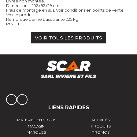
Livrée non montée.
Dimensions : 102x82x29 cm.
Frais de montage en sus. Voir conditions en points de vente.
Voir le produit
Remorque benne basculante 225 kg
Prix HT :
VOIR TOUS LES PRODUITS
LIENS RAPIDES
MATÉRIEL EN STOCK
ACTIVITÉS
MAGASIN
PRODUITS
MARQUES
PROMOS