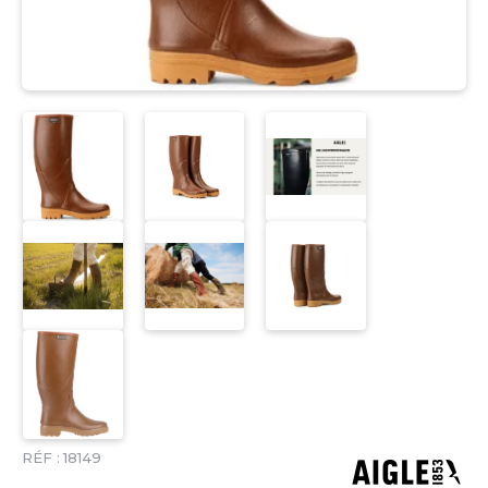
RÉF :
18149