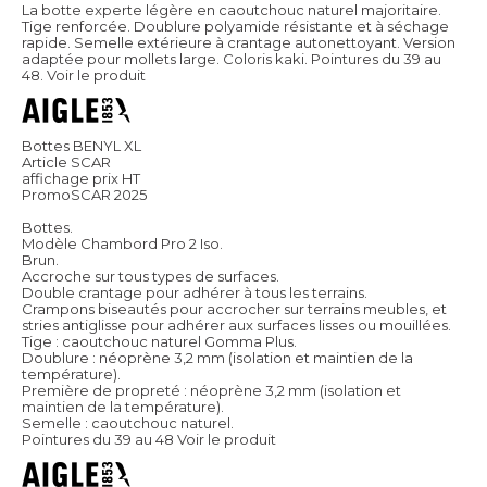
La botte experte légère en caoutchouc naturel majoritaire.
Tige renforcée. Doublure polyamide résistante et à séchage
rapide. Semelle extérieure à crantage autonettoyant. Version
adaptée pour mollets large. Coloris kaki. Pointures du 39 au
48.
Voir le produit
Bottes BENYL XL
Article SCAR
affichage prix HT
PromoSCAR 2025
Bottes.
Modèle Chambord Pro 2 Iso.
Brun.
Accroche sur tous types de surfaces.
Double crantage pour adhérer à tous les terrains.
Crampons biseautés pour accrocher sur terrains meubles, et
stries antiglisse pour adhérer aux surfaces lisses ou mouillées.
Tige : caoutchouc naturel Gomma Plus.
Doublure : néoprène 3,2 mm (isolation et maintien de la
température).
Première de propreté : néoprène 3,2 mm (isolation et
maintien de la température).
Semelle : caoutchouc naturel.
Pointures du 39 au 48
Voir le produit