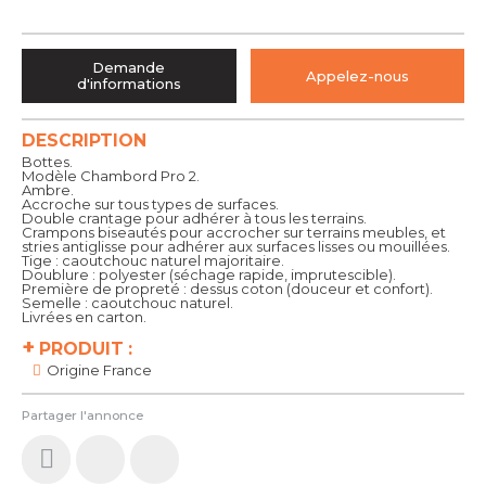
Demande
Appelez-nous
d'informations
DESCRIPTION
Bottes.
Modèle Chambord Pro 2.
Ambre.
Accroche sur tous types de surfaces.
Double crantage pour adhérer à tous les terrains.
Crampons biseautés pour accrocher sur terrains meubles, et
stries antiglisse pour adhérer aux surfaces lisses ou mouillées.
Tige : caoutchouc naturel majoritaire.
Doublure : polyester (séchage rapide, imprutescible).
Première de propreté : dessus coton (douceur et confort).
Semelle : caoutchouc naturel.
Livrées en carton.
+
PRODUIT :
Origine France
Partager l'annonce