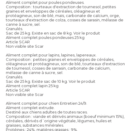
Aliment complet pour poules pondeuses.
Composition : tourteaux d'extraction de tournesol, petites
graines et enveloppes de céréales, oléagineux et
protéagineux, son de blé, maïs, carbonate de calcium, orge,
tourteaux d'extraction de colza, cosses de sarasin, mélasse de
canne à sucre, sel.
Granulés.
Sac de 25 kg. Existe en sac de 8 kg.
Voir le produit
Aliment complet poules pondeuses 25 kg
Article SCAR
Non visible site Scar
Aliment complet pour lapins, lapines, lapereaux.
Composition : petites graines et enveloppes de céréales,
oléagineux et protéagineux, son de blé, tourteaux d'extraction
de tournesol, cosses de sarrasin, carbonate de calcium,
mélasse de canne à sucre, sel.
Granulés.
Sac de 25 kg. Existe sac de 10 kg.
Voir le produit
Aliment complet lapin 25 kg
Article SCAR
Non visible site Scar
Aliment complet pour chien Entretien 24/9.
Aliment complet extrude.
Destiné aux chiens adultes de toutes races.
Composition : viande et dérivés animaux (boeuf minimum 15%),
céréales, dérivés d´origine végétale, légumes, huiles et
graisses, substances minérales.
Protéines : 24%, matières grasses : 9%.