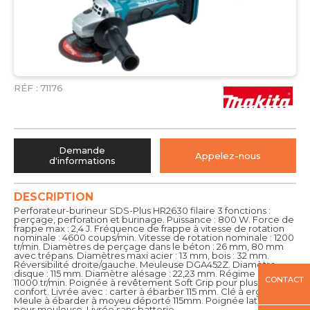
RÉF :
71176
Demande
Appelez-nous
d'informations
DESCRIPTION
Perforateur-burineur SDS-Plus HR2630 filaire 3 fonctions :
perçage, perforation et burinage. Puissance : 800 W. Force de
frappe max : 2,4 J. Fréquence de frappe à vitesse de rotation
nominale : 4600 coups/min. Vitesse de rotation nominale : 1200
tr/min. Diamètres de perçage dans le béton : 26 mm, 80 mm
avec trépans. Diamètres maxi acier : 13 mm, bois : 32 mm.
Réversibilité droite/gauche. Meuleuse DGA452Z. Diamètre
disque : 115 mm. Diamètre alésage : 22,23 mm. Régime à vide :
CONTACT
11000 tr/min. Poignée à revêtement Soft Grip pour plus de
confort. Livrée avec : carter à ébarber 115 mm. Clé à ergots.
Meule à ébarder à moyeu déporté 115mm. Poignée latérale
pour meuleuse. Livrée sans batterie.