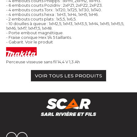
- 4 embouts courts Philipps : 1xPH1, 2xPH2, 1xPH3.
- 6 embouts courts Pozidriv : 2xPZ1, 2xPZ2, 2xPZ3.
- 4 embouts courts Torx : 1xT20, 1xT25, 1xT30, 1xT40.
- 4 embouts courts hexa : 1xH3, 1xH4, 1xH5, 1xH6.
- 2 embouts courts plats : 1x5,5, 1x6,5.
- 10 douilles à queue : 1xM2,5, 1xM3, 1xM3,5, 1xM4, 1xM5, 1xM5,5,
1xM6, 1xM7, 1xM7,5, 1xM8.
- Porte embout magnétique.
- Fraise conique Hex 1/4 5 taillants.
- Gabarit.
Voir le produit
Perceuse visseuse sans fil 14,4 V 1,3 Ah
VOIR TOUS LES PRODUITS