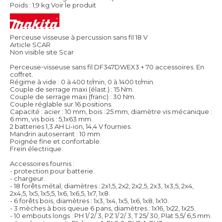
Poids : 1,9 kg
Voir le produit
Perceuse visseuse à percussion sans fil 18 V
Article SCAR
Non visible site Scar
Perceuse-visseuse sans fil DF347DWEX3 + 70 accessoires. En
coffret.
Régime à vide : 0 à 400 tr/min, 0 à 1400 tr/min.
Couple de serrage maxi (élast.) : 15 Nm.
Couple de serrage maxi (franc) : 30 Nm.
Couple réglable sur 16 positions.
Capacité : acier : 10 mm, bois : 25 mm, diamètre vis mécanique :
6 mm, vis bois : 5,1x63 mm.
2 batteries 1,3 AH Li-ion, 14,4 V fournies.
Mandrin autoserrant : 10 mm.
Poignée fine et confortable.
Frein électrique.
Accessoires fournis :
- protection pour batterie.
- chargeur.
- 18 forêts métal, diamètres : 2x1,5, 2x2, 2x2,5, 2x3, 1x3,5, 2x4,
2x4,5, 1x5, 1x5,5, 1x6, 1x6,5, 1x7, 1x8.
- 6 forêts bois, diamètres : 1x3, 1x4, 1x5, 1x6, 1x8, 1x10.
- 3 mèches à bois queue 6 pans, diamètres : 1x16, 1x22, 1x25.
- 10 embouts longs : PH 1/ 2/ 3, PZ 1/ 2/ 3, T 25/ 30, Plat 5,5/ 6,5 mm.