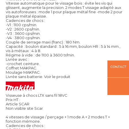
Vitesse automatique pour le vissage bois : évite les vis qui
glissent, augmente la precision. 2 modes T vissage adapté aux
vis autoforeuses : mode 1 pour plaque métal fine -mode 2 pour
plaque métal épaisse.
Cadences de chocs :
-V1 : 1100 cps/min.
-V2 : 2600 cps/min.
-V3 : 3600 cps/min.
-V4 : 3800 cps/min.
Couple de serrage maxi (franc) : 180 Nm.
Capacité : boulon standard : 5 à 16 mm, boulon HR : 5 à 14 mm.,
vis à métaux : 4 à 8.
Régime à vide : de 1100 à 3600 tr/min.
Livrée avec :
-crochet ceinture.
CONTACT
Coffret MAKPAC.
Moulage MAKPAC.
Livrée sans batterie.
Voir le produit
Visseuse à chocs LTX sans fil 18VC
Prix HT :
Article SCAR
Non visible site Scar
4 vitesses de vissage / perçage + 1 mode A + 2 modes T +
fonction mémoire.
Cadences de chocs :