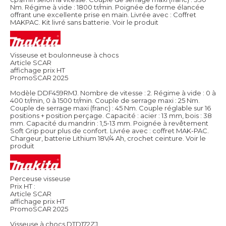
Nm. Régime à vide : 1800 tr/min. Poignée de forme élancée
offrant une excellente prise en main. Livrée avec : Coffret
MAKPAC. Kit livré sans batterie.
Voir le produit
Visseuse et boulonneuse à chocs
Article SCAR
affichage prix HT
PromoSCAR 2025
Modèle DDF459RMJ. Nombre de vitesse : 2. Régime à vide : 0 à
400 tr/min, 0 à 1500 tr/min. Couple de serrage maxi : 25 Nm.
Couple de serrage maxi (franc) : 45 Nm. Couple réglable sur 16
positions + position perçage. Capacité : acier : 13 mm, bois : 38
mm. Capacité du mandrin : 1,5-13 mm. Poignée à revêtement
Soft Grip pour plus de confort. Livrée avec : coffret MAK-PAC.
Chargeur, batterie Lithium 18V/4 Ah, crochet ceinture.
Voir le
produit
Perceuse visseuse
Prix HT :
Article SCAR
affichage prix HT
PromoSCAR 2025
Visseuse à chocs DTD172ZJ.