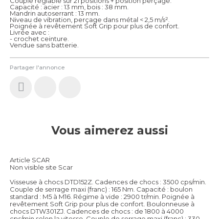
Couple réglable sur 21 positions + position perçage.
Capacité : acier : 13 mm, bois : 38 mm.
Mandrin autoserrant : 13 mm.
Niveau de vibration, perçage dans métal < 2,5 m/s².
Poignée à revêtement Soft Grip pour plus de confort.
Livrée avec :
- crochet ceinture.
Vendue sans batterie.
Partager l'annonce
Vous aimerez aussi
Article SCAR
Non visible site Scar
Visseuse à chocs DTD152Z. Cadences de chocs : 3500 cps/min.
Couple de serrage maxi (franc) : 165 Nm. Capacité : boulon
standard : M5 à M16. Régime à vide : 2900 tr/min. Poignée à
revêtement Soft Grip pour plus de confort. Boulonneuse à
chocs DTW301ZJ. Cadences de chocs : de 1800 à 4000
cps/min selon la vitesse. Couple de serrage maxi (franc) : 330