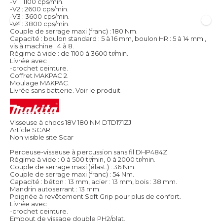
-V1 : 1100 cps/min.
-V2 : 2600 cps/min.
-V3 : 3600 cps/min.
-V4 : 3800 cps/min.
Couple de serrage maxi (franc) : 180 Nm.
Capacité : boulon standard : 5 à 16 mm, boulon HR : 5 à 14 mm.,
vis à machine : 4 à 8.
Régime à vide : de 1100 à 3600 tr/min.
Livrée avec :
-crochet ceinture.
Coffret MAKPAC 2.
Moulage MAKPAC.
Livrée sans batterie.
Voir le produit
Visseuse à chocs 18V 180 NM DTD171ZJ
Article SCAR
Non visible site Scar
Perceuse-visseuse à percussion sans fil DHP484Z.
Régime à vide : 0 à 500 tr/min, 0 à 2000 tr/min.
Couple de serrage maxi (élast.) : 36 Nm.
Couple de serrage maxi (franc) : 54 Nm.
Capacité : béton : 13 mm, acier : 13 mm, bois : 38 mm.
Mandrin autoserrant : 13 mm.
Poignée à revêtement Soft Grip pour plus de confort.
Livrée avec :
-crochet ceinture.
Embout de vissage double PH2/plat.