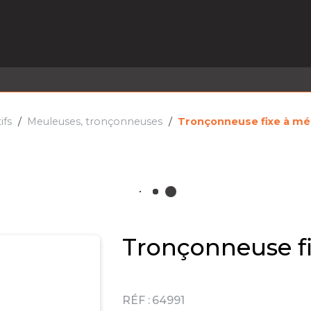
EL EN STOCK
ACTIVITÉS
SERVICES
PRISE
MARQUES
ACTUALITÉS
RECRUTEMENT
ifs
Meuleuses, tronçonneuses
Tronçonneuse fixe à mé
Tronçonneuse f
RÉF :
64991