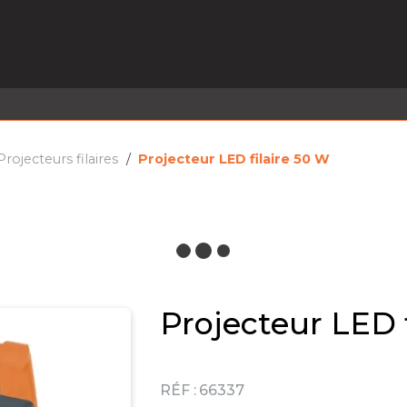
EL EN STOCK
ACTIVITÉS
SERVICES
PRISE
MARQUES
ACTUALITÉS
RECRUTEMENT
Projecteurs filaires
Projecteur LED filaire 50 W
Projecteur LED 
RÉF :
66337