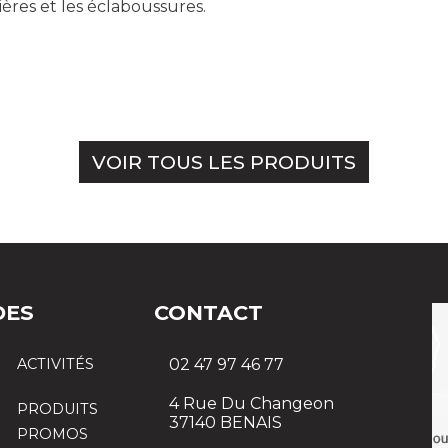
ères et les éclaboussures.
VOIR TOUS LES PRODUITS
DES
CONTACT
ACTIVITÉS
02 47 97 46 77
4 Rue Du Changeon
PRODUITS
37140 BENAIS
PROMOS