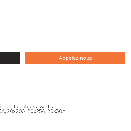
s
Appelez-nous
les enfichables assortis.
x15A, 20x20A, 20x25A, 20x30A.