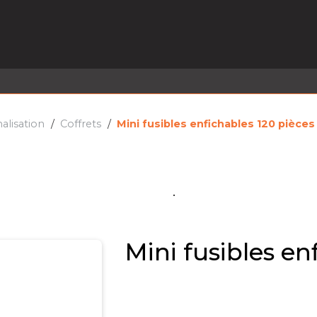
EL EN STOCK
ACTIVITÉS
SERVICES
PRISE
MARQUES
ACTUALITÉS
RECRUTEMENT
nalisation
Coffrets
Mini fusibles enfichables 120 pièces
Mini fusibles en