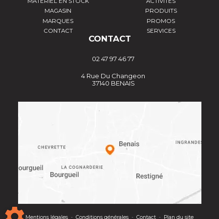
MATÉRIEL EN STOCK
ACTIVITÉS
MAGASIN
PRODUITS
MARQUES
PROMOS
CONTACT
SERVICES
CONTACT
02 47 97 46 77
4 Rue Du Changeon
37140 BENAIS
Mentions légales
-
Conditions générales
-
Contact
-
Plan du site