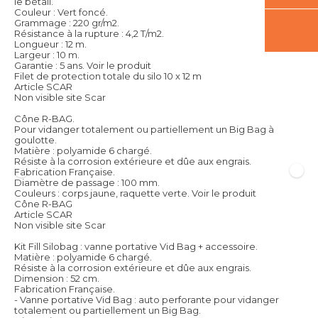
le bétail.
Couleur : Vert foncé.
Grammage : 220 gr/m2.
Résistance à la rupture : 4,2 T/m2.
Longueur : 12 m.
Largeur : 10 m.
Garantie : 5 ans.
Voir le produit
Filet de protection totale du silo 10 x 12 m
Article SCAR
Non visible site Scar
Cône R-BAG.
Pour vidanger totalement ou partiellement un Big Bag à
goulotte.
Matière : polyamide 6 chargé.
Résiste à la corrosion extérieure et dûe aux engrais.
Fabrication Française.
Diamètre de passage : 100 mm.
Couleurs : corps jaune, raquette verte.
Voir le produit
Cône R-BAG
Article SCAR
Non visible site Scar
Kit Fill Silobag : vanne portative Vid Bag + accessoire.
Matière : polyamide 6 chargé.
Résiste à la corrosion extérieure et dûe aux engrais.
Dimension : 52 cm.
Fabrication Française.
- Vanne portative Vid Bag : auto perforante pour vidanger
totalement ou partiellement un Big Bag.