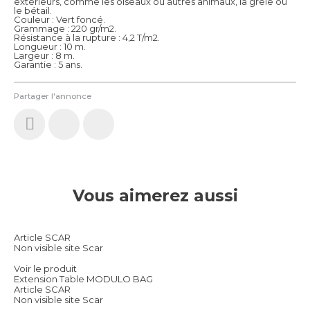
extérieurs, comme les oiseaux ou autres animaux, la grêle ou
le bétail.
Couleur : Vert foncé.
Grammage : 220 gr/m2.
Résistance à la rupture : 4,2 T/m2.
Longueur : 10 m.
Largeur : 8 m.
Garantie : 5 ans.
Partager l'annonce
Vous aimerez aussi
Article SCAR
Non visible site Scar
Voir le produit
Extension Table MODULO BAG
Article SCAR
Non visible site Scar