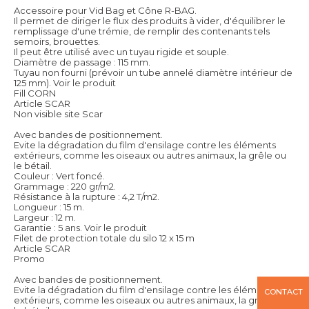
Accessoire pour Vid Bag et Cône R-BAG.
Il permet de diriger le flux des produits à vider, d'équilibrer le
remplissage d'une trémie, de remplir des contenants tels
semoirs, brouettes.
Il peut être utilisé avec un tuyau rigide et souple.
Diamètre de passage : 115 mm.
Tuyau non fourni (prévoir un tube annelé diamètre intérieur de
125 mm).
Voir le produit
Fill CORN
Article SCAR
Non visible site Scar
Avec bandes de positionnement.
Evite la dégradation du film d'ensilage contre les éléments
extérieurs, comme les oiseaux ou autres animaux, la grêle ou
le bétail.
Couleur : Vert foncé.
Grammage : 220 gr/m2.
Résistance à la rupture : 4,2 T/m2.
Longueur : 15 m.
Largeur : 12 m.
Garantie : 5 ans.
Voir le produit
Filet de protection totale du silo 12 x 15 m
Article SCAR
Promo
Avec bandes de positionnement.
Evite la dégradation du film d'ensilage contre les éléments
CONTACT
extérieurs, comme les oiseaux ou autres animaux, la grêle ou