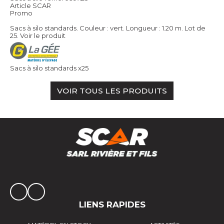
Article SCAR
Promo
Sacs à silo standards. Couleur : vert. Longueur : 1.20 m. Lot de
25.
Voir le produit
Sacs à silo standards x25
VOIR TOUS LES PRODUITS
LIENS RAPIDES