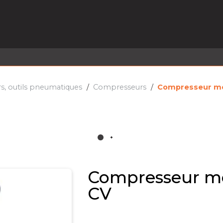
EL EN STOCK
ACTIVITÉS
SERVICES
PRISE
MARQUES
ACTUALITÉS
RECRUTEMENT
, outils pneumatiques
Compresseurs
Compresseur mon
Compresseur mo
CV