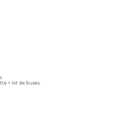
e.
tte + lot de buses.