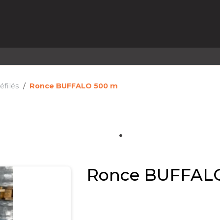
EL EN STOCK
ACTIVITÉS
SERVICES
PRISE
MARQUES
ACTUALITÉS
RECRUTEMENT
éfilés
Ronce BUFFALO 500 m
Ronce BUFFAL