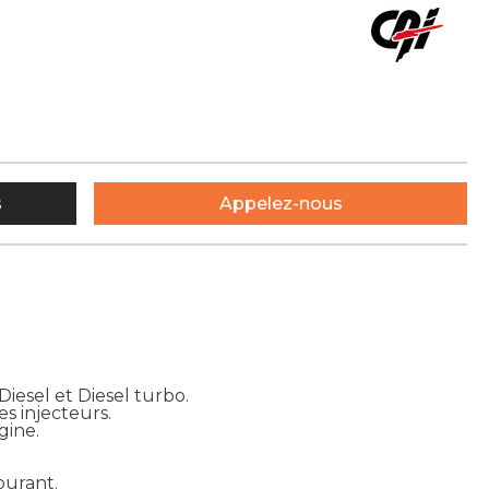
s
Appelez-nous
iesel et Diesel turbo.
s injecteurs.
gine.
burant.