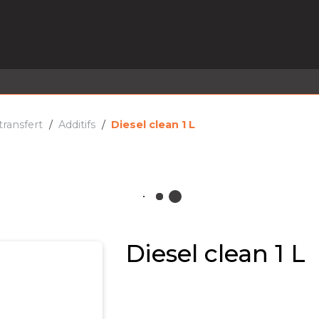
EL EN STOCK
ACTIVITÉS
SERVICES
PRISE
MARQUES
ACTUALITÉS
RECRUTEMENT
transfert
Additifs
Diesel clean 1 L
Diesel clean 1 L