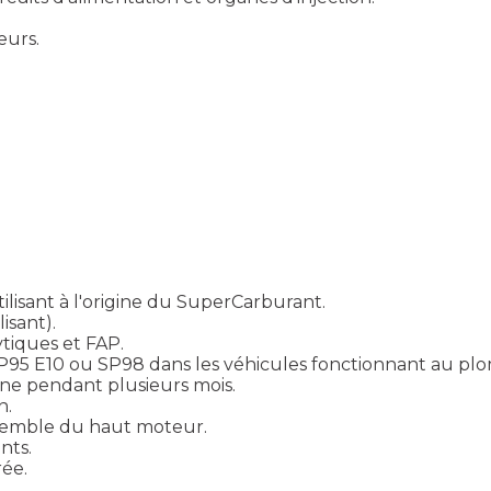
eurs.
lisant à l'origine du SuperCarburant.
isant).
ytiques et FAP.
SP95 E10 ou SP98 dans les véhicules fonctionnant au pl
gine pendant plusieurs mois.
n.
ensemble du haut moteur.
nts.
ée.