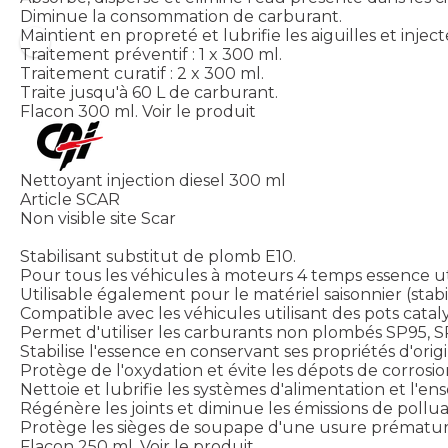
Diminue la consommation de carburant.
Maintient en propreté et lubrifie les aiguilles et inject
Traitement préventif : 1 x 300 ml.
Traitement curatif : 2 x 300 ml.
Traite jusqu'à 60 L de carburant.
Flacon 300 ml.
Voir le produit
Nettoyant injection diesel 300 ml
Article SCAR
Non visible site Scar
Stabilisant substitut de plomb E10.
Pour tous les véhicules à moteurs 4 temps essence uti
Utilisable également pour le matériel saisonnier (stabil
Compatible avec les véhicules utilisant des pots catal
Permet d'utiliser les carburants non plombés SP95, 
Stabilise l'essence en conservant ses propriétés d'ori
Protège de l'oxydation et évite les dépots de corrosio
Nettoie et lubrifie les systèmes d'alimentation et l'
Régénère les joints et diminue les émissions de pollua
Protège les sièges de soupape d'une usure prématur
Flacon 250 ml.
Voir le produit