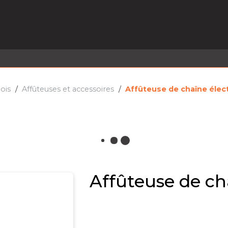
EL EN STOCK
ACTIVITÉS
SERVICES
PRISE
MARQUES
ACTUALITÉS
RECRUTEMENT
ois
Affûteuses et accessoires
Affûteuse de chaîne élec
Affûteuse de ch