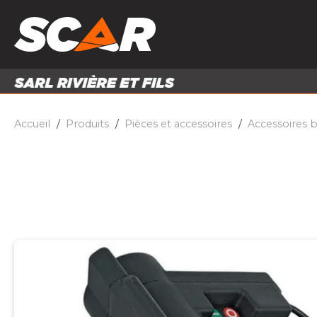
PRODUITS
MATÉRI
MATÉRIEL AGRICOLE
ENTRE
PIÈCES ET ACCESSOIRES
Accueil
Produits
Pièces et accessoires
Accessoires b