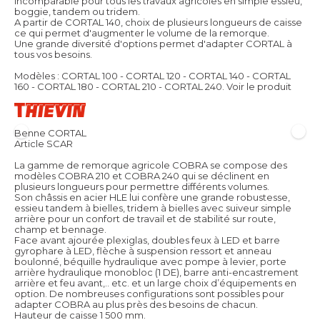
incomparable pour tous les travaux agricoles en simple essieu,
boggie, tandem ou tridem.
A partir de CORTAL 140, choix de plusieurs longueurs de caisse
ce qui permet d'augmenter le volume de la remorque.
Une grande diversité d'options permet d'adapter CORTAL à
tous vos besoins.
Modèles : CORTAL 100 - CORTAL 120 - CORTAL 140 - CORTAL
160 - CORTAL 180 - CORTAL 210 - CORTAL 240.
Voir le produit
Benne CORTAL
Article SCAR
La gamme de remorque agricole COBRA se compose des
modèles COBRA 210 et COBRA 240 qui se déclinent en
plusieurs longueurs pour permettre différents volumes.
Son châssis en acier HLE lui confère une grande robustesse,
essieu tandem à bielles, tridem à bielles avec suiveur simple
arrière pour un confort de travail et de stabilité sur route,
champ et bennage.
Face avant ajourée plexiglas, doubles feux à LED et barre
gyrophare à LED, flèche à suspension ressort et anneau
boulonné, béquille hydraulique avec pompe à levier, porte
arrière hydraulique monobloc (1 DE), barre anti-encastrement
arrière et feu avant,.. etc. et un large choix d’équipements en
option. De nombreuses configurations sont possibles pour
adapter COBRA au plus près des besoins de chacun.
Hauteur de caisse 1 500 mm.