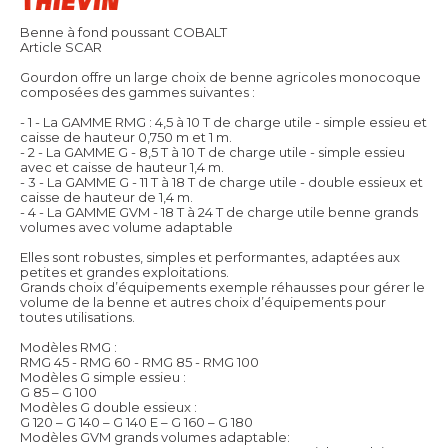
Benne à fond poussant COBALT
Article SCAR
Gourdon offre un large choix de benne agricoles monocoque
composées des gammes suivantes :
- 1 - La GAMME RMG : 4,5 à 10 T de charge utile - simple essieu et
caisse de hauteur 0,750 m et 1 m.
- 2 - La GAMME G - 8,5 T à 10 T de charge utile - simple essieu
avec et caisse de hauteur 1,4 m.
- 3 - La GAMME G - 11 T à 18 T de charge utile - double essieux et
caisse de hauteur de 1,4 m.
- 4 - La GAMME GVM - 18 T à 24 T de charge utile benne grands
volumes avec volume adaptable
Elles sont robustes, simples et performantes, adaptées aux
petites et grandes exploitations.
Grands choix d’équipements exemple réhausses pour gérer le
volume de la benne et autres choix d’équipements pour
toutes utilisations.
Modèles RMG :
RMG 45 - RMG 60 - RMG 85 - RMG 100
Modèles G simple essieu :
G 85 – G 100
Modèles G double essieux :
G 120 – G 140 – G 140 E – G 160 – G 180
Modèles GVM grands volumes adaptable: