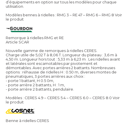
d’équipements en option sur tous les modèles pour chaque
utilisation.
Modèles bennes à ridelles : RMG 3 – RE 47 – RMG 6 – RMG 8
Voir
le produit
Remorque à ridelles RMG et RE
Article SCAR
Nouvelle gamme de remorques à ridelles CERES.
Charge utile de 5,02 T à 8,06 T. Longueur du plateau : 3,6 m à
4,50 m. Longueur hors tout : 5,33 m à 6,23 m . Les ridelles avant
et latérales sont escamotables par pivotement et
démontables. Avec portes arrières 2 battants. Nombreuses
options : réhausse de ridelles H : 0.50 m, diverses montes de
pneumatiques, 3 portes arrières aux choix :
- porte 1 battant, H 0.5 0m,
- porte arrière 2 battants, H : 1 m,
- porte arrière 2 battants, pendulaire.
Modèles : CERES 4.9 – CERES 5.4 – CERES 6.0 – CERES 8.0
Voir
le produit
Benne à ridelles CERES