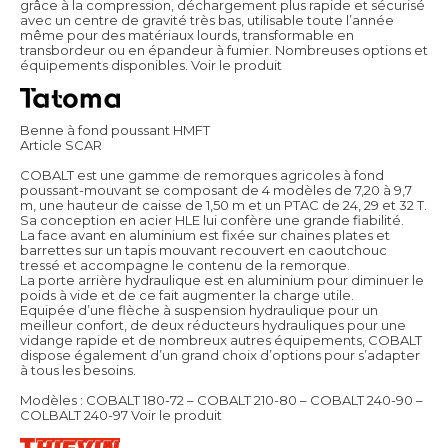
grâce à la compression, déchargement plus rapide et sécurisé
avec un centre de gravité très bas, utilisable toute l’année
même pour des matériaux lourds, transformable en
transbordeur ou en épandeur à fumier. Nombreuses options et
équipements disponibles.
Voir le produit
Benne à fond poussant HMFT
Article SCAR
COBALT est une gamme de remorques agricoles à fond
poussant-mouvant se composant de 4 modèles de 7,20 à 9,7
m, une hauteur de caisse de 1,50 m et un PTAC de 24, 29 et 32 T.
Sa conception en acier HLE lui confère une grande fiabilité.
La face avant en aluminium est fixée sur chaines plates et
barrettes sur un tapis mouvant recouvert en caoutchouc
tressé et accompagne le contenu de la remorque.
La porte arrière hydraulique est en aluminium pour diminuer le
poids à vide et de ce fait augmenter la charge utile.
Equipée d’une flèche à suspension hydraulique pour un
meilleur confort, de deux réducteurs hydrauliques pour une
vidange rapide et de nombreux autres équipements, COBALT
dispose également d’un grand choix d’options pour s’adapter
à tous les besoins.
Modèles : COBALT 180-72 – COBALT 210-80 – COBALT 240-90 –
COLBALT 240-97
Voir le produit