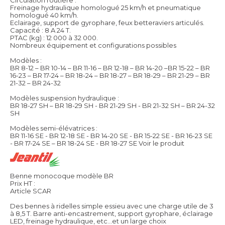
Freinage hydraulique homologué 25 km/h et pneumatique
homologué 40 km/h.
Eclairage, support de gyrophare, feux betteraviers articulés.
Capacité : 8 A 24 T.
PTAC (kg) : 12 000 à 32 000.
Nombreux équipement et configurations possibles
Modèles :
BR 8-12 – BR 10-14 – BR 11-16 – BR 12-18 – BR 14-20 –BR 15-22 – BR
16-23 – BR 17-24 – BR 18-24 – BR 18-27 – BR 18-29 – BR 21-29 – BR
21-32 – BR 24-32
Modèles suspension hydraulique :
BR 18-27 SH – BR 18-29 SH - BR 21-29 SH - BR 21-32 SH – BR 24-32
SH
Modèles semi-élévatrices :
BR 11-16 SE - BR 12-18 SE - BR 14-20 SE - BR 15-22 SE - BR 16-23 SE
- BR 17-24 SE – BR 18-24 SE - BR 18-27 SE
Voir le produit
Benne monocoque modèle BR
Prix HT :
Article SCAR
Des bennes à ridelles simple essieu avec une charge utile de 3
à 8,5 T. Barre anti-encastrement, support gyrophare, éclairage
LED, freinage hydraulique, etc...et un large choix