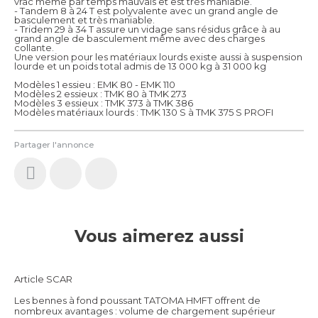
vrac même par temps mauvais et est très maniable.
- Tandem 8 à 24 T est polyvalente avec un grand angle de
basculement et très maniable.
- Tridem 29 à 34 T assure un vidage sans résidus grâce à au
grand angle de basculement même avec des charges
collante.
Une version pour les matériaux lourds existe aussi à suspension
lourde et un poids total admis de 13 000 kg à 31 000 kg
Modèles 1 essieu : EMK 80 - EMK 110
Modèles 2 essieux : TMK 80 à TMK 273
Modèles 3 essieux : TMK 373 à TMK 386
Modèles matériaux lourds : TMK 130 S à TMK 375 S PROFI
Partager l'annonce
Vous aimerez aussi
Article SCAR
Les bennes à fond poussant TATOMA HMFT offrent de
nombreux avantages : volume de chargement supérieur