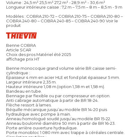
Volume : 24,5 m³ 25,5 m³ 27,2 m³ - 28,9 m³ - 30,6 m³
Longueur intérieure caisse : 7,2 m – 7,5 m – 8 m – 8,5 m - 9 m
Modèles : COBRA 210-72 – COBRA 210-75 – COBRA 210-80 –
COBRA 240-80 – COBRA 240-85 – COBRA 240-90
Voir le
produit
Benne COBRA
Article SCAR
Choix des pros Matériel été 2025
affichage prix HT
Benne monocoque grand volume série BR caisse semi-
cylindrique :
Épaisseur 4 mm en acier HLE et fond plat épaisseur 5 mm.
Largeur intérieure 2,35 m.
Hauteur intérieure 1,08 m.(option 1,38 m et 1,58 m).
Bandeau en tube.
Bennage par flexible ou par compresseur en option.
Anti cabrage automatique à partir de BR 18-24.
Flèche ressort à lames.
Béquille mécanique jusqu’au modèle BR 14-20 puis
hydraulique avec pompe à main.
Anneau homologué soudé jusqu’au modèle BR 15-22.
Anneau boulonné diamètre 50 mm à partir de BR 16-23.
Porte arrière ouverture hydraulique.
Porte monobloc 1 080 mm avec trappe à céréales centrale.
Circulation routière :