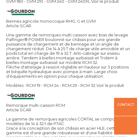
GVM 180 - GVM 210 - GVM 240 - GVM 240XL
Voir le produit
Bennes agricole monocoque RMG, G et GVM
Article SCAR
Une gamme de remorques multi caisson avec bras de levage
Palfinger® POWER boulonné sur châssis pour une grande
puissance de chargement et de bennage et un angle de
chargement réduit. De 14 à 25 T de charge utile amovible et un
poids total en charge de 19 à 32 T. Anti-cabrage sur essieu
arrière. Tandem à bielles montage surbaissé et Tridem à
bielles montage surbaissé sur modèle RCM 32.
Flèche d'attelage à ressort réglable en hauteur sur 3 positions
et béquille hydraulique avec pompe à main. Large choix
d’équipements en option pour chaque utilisation.
Modèles : RCM 19 - RCM 24 - RCM 29 - RCM 32
Voir le produit
CONTACT
Remorque multi-caisson RCM
Article SCAR
La gamme de remorques agricoles CORTAL se compose de 7
modèles de 14 à 32 t de PTAC.
Grace à la conception de son châssis en acier HLE, cette
gamme est d'une grande robustesse et d'une fiabilité