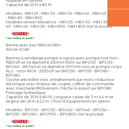
réglable en hauteur.
Capacité de 25 hl à 80 hl
Modèles : RBH 25 - RBH 30 - RBH 35 - RBH 40 - RBH 45 - RBH 50
- RBH 60 - RBH 80S
Modèles version élévatrice : MEH 25 - MEH 30 - MEH 35 - MEH
40 - MEH 45 - MEH 50 - MEH 60S - MEH 80S
Voir le produit
Benne avec bec RBH et MEH
Article SCAR
Bennes à vendange pompe à ogives avec pompe tout inox -
15/20 t/h et vis diamètre 250mm INOX sur BPO30 - BPO35 -
BPO40 - BPO45 et vis diamètre 300 mm inox et pompe corps
ALU - rotor INOX : 25/35 t/h sur BPO50 - BPO55 - BPO60 -
BPO80.
Cloche anti-bélier inox, entraînement par moto-réducteur
électrique avec limiteur de couple, coffret de commande
avec marche/arrêt/inversion. Flèche à ressort sur BPO80.
Freinage hydraulique.
Capacité de 35 hl à 80 hl. Longueur caisse de 3 m à 4 m et
largeur de 1,8 m à 2,2 m. Choix d’équipements en option.
Modèles : BPO30 - BPO35 – BPO40 – BPO45 – BPO50 –
BPO55 – BPO60 – BPO70S – BPO80S
Voir le produit