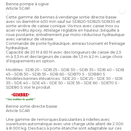
Benne pompe à ogive
Article SCAR
Cette gamme de bennes à vendange sortie directe basse
avec vis diamètre 400 mm sauf sur SDB20-SDB25-SDB30 et
sortie arrière de caisse conique. Vis Inox avec caisse Inox ou
acier revêtu époxy. Attelage réglable en hauteur, béquille à
roue pivotante, entraînement par moto-réducteur hydraulique
avec variateur de vitesse.
Commande de porte hydraulique, anneau tournant et freinage
hydraulique.
Capacité de 20 hl à 60 hl avec des longueurs de caisse de 2,5
m à 3,5 m et des largeurs de caisse de 1,3 m à 2 m. Large choix
d’équipements en option.
Modèles : SDB 20 – SDB 25 – SDB 30 – SDB 35 – SDB 40 – SDB
45 – SDB 50 – SDB 55 – SDB 60 - SDB70 S - SDB80 S
Modèles bennes élévatrices : SDE 20 – SDE 25 – SDE 30 – SDE
35 – SDE 40 – SDE 45 – SDE 50 – SDE 55 – SDE 60 - SDE70 S -
SDE80 S
Voir le produit
Benne sortie directe basse
Article SCAR
Une gamme de remorques basculantes à ridelles avec
ouvertures automatique avec une charge utile allant de 2 000
à 8 000 kg. Des bacs à porte étanche sont adaptable sur ces