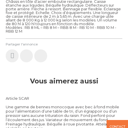
Châssis en tôle d’acier emboutie rectangulaire. Caisse
étanche aux liquides. Béquille hydraulique. Déflecteurs sur
porte arrière. Flèche à ressort. Bennage par flexible. Éclairage
fixe et protégé. Echelle. Choix d’équipements. Une longueur
de caisse intérieure de 2 m à 5,65 m. Avec une charge utile
allant de 8 000 Kg à 12 000 kg selon les modèles. Un volume
de 80 hl à 120 hl toujours en fonction du modèle.
Modèles : RB 8 ML – RB 8 M – RBB 8 M - RB 10 M - RBB 10 M -
RBB 12 M
Partager l'annonce
Vous aimerez aussi
Article SCAR
Une gamme de bennes monocoque avec bec à fond mobile
pour l’alimentation d’une table de tri, d’un égrappoir ou d’un
pressoir sans aucune trituration du raisin. Fond perforé pour
l’écoulement des jus. Variateur de mouvement du fond.
Freinage hydraulique. Béquille à roue pivotante. Attelage
CONTACT