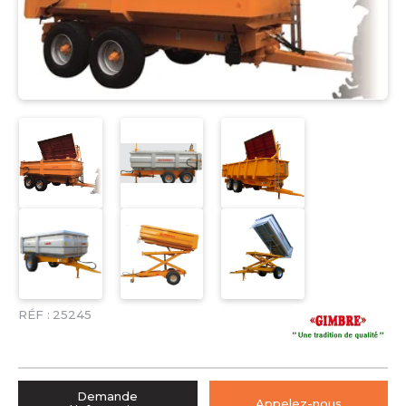
RÉF :
25245
Demande
Appelez-nous