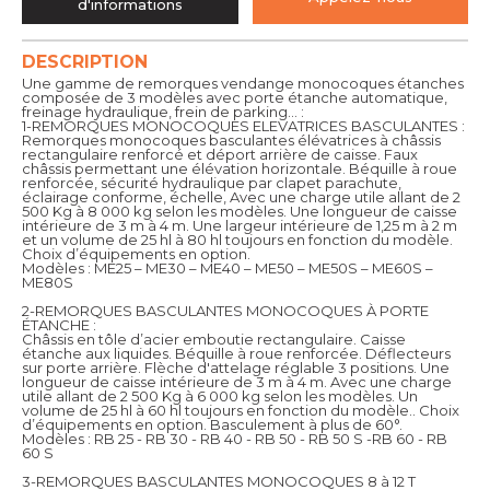
d'informations
DESCRIPTION
Une gamme de remorques vendange monocoques étanches
composée de 3 modèles avec porte étanche automatique,
freinage hydraulique, frein de parking… :
1-REMORQUES MONOCOQUES ELEVATRICES BASCULANTES :
Remorques monocoques basculantes élévatrices à châssis
rectangulaire renforcé et déport arrière de caisse. Faux
châssis permettant une élévation horizontale. Béquille à roue
renforcée, sécurité hydraulique par clapet parachute,
éclairage conforme, échelle, Avec une charge utile allant de 2
500 Kg à 8 000 kg selon les modèles. Une longueur de caisse
intérieure de 3 m à 4 m. Une largeur intérieure de 1,25 m à 2 m
et un volume de 25 hl à 80 hl toujours en fonction du modèle.
Choix d’équipements en option.
Modèles : ME25 – ME30 – ME40 – ME50 – ME50S – ME60S –
ME80S
2-REMORQUES BASCULANTES MONOCOQUES À PORTE
ÉTANCHE :
Châssis en tôle d’acier emboutie rectangulaire. Caisse
étanche aux liquides. Béquille à roue renforcée. Déflecteurs
sur porte arrière. Flèche d'attelage réglable 3 positions. Une
longueur de caisse intérieure de 3 m à 4 m. Avec une charge
utile allant de 2 500 Kg à 6 000 kg selon les modèles. Un
volume de 25 hl à 60 hl toujours en fonction du modèle.. Choix
d’équipements en option. Basculement à plus de 60°.
Modèles : RB 25 - RB 30 - RB 40 - RB 50 - RB 50 S -RB 60 - RB
60 S
3-REMORQUES BASCULANTES MONOCOQUES 8 à 12 T