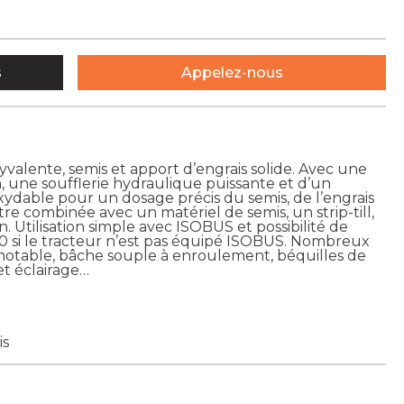
s
Appelez-nous
valente, semis et apport d’engrais solide. Avec une
n, une soufflerie hydraulique puissante et d’un
ydable pour un dosage précis du semis, de l’engrais
tre combinée avec un matériel de semis, un strip-till,
n. Utilisation simple avec ISOBUS et possibilité de
 si le tracteur n’est pas équipé ISOBUS. Nombreux
otable, bâche souple à enroulement, béquilles de
et éclairage…
is