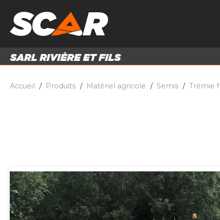
PRODUITS
MATÉRI
MATÉRIEL AGRICOLE
ENTRE
PIÈCES ET ACCESSOIRES
Accueil
Produits
Matériel agricole
Semis
Trémie f