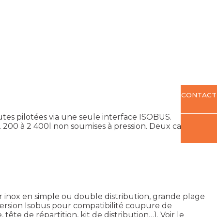
CONTACT
tes pilotées via une seule interface ISOBUS.
 2 200 à 2 400l non soumises à pression. Deux caméras
ur inox en simple ou double distribution, grande plage
version Isobus pour compatibilité coupure de
ête de répartition, kit de distribution…).
Voir le