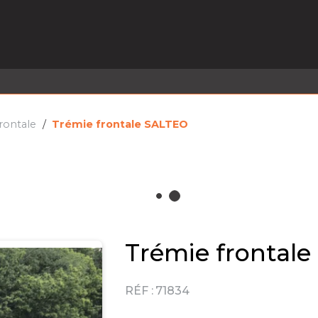
EL EN STOCK
ACTIVITÉS
SERVICES
PRISE
MARQUES
ACTUALITÉS
RECRUTEMENT
rontale
Trémie frontale SALTEO
Trémie frontal
RÉF :
71834