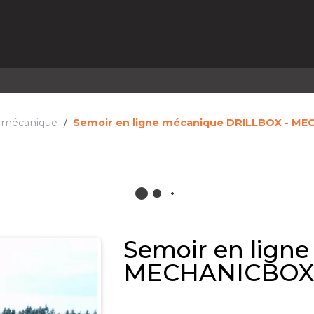
EL EN STOCK
ACTIVITÉS
SERVICES
PRISE
MARQUES
ACTUALITÉS
RECRUTEMENT
 mécanique
Semoir en ligne mécanique DRILLBOX - M
Semoir en lign
MECHANICBO