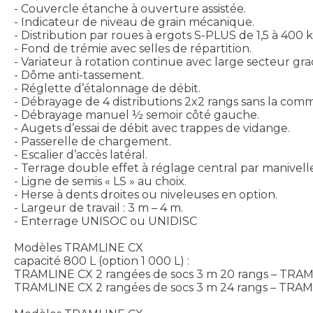
- Couvercle étanche à ouverture assistée.
- Indicateur de niveau de grain mécanique.
- Distribution par roues à ergots S-PLUS de 1,5 à 400 
- Fond de trémie avec selles de répartition.
- Variateur à rotation continue avec large secteur gr
- Dôme anti-tassement.
- Réglette d’étalonnage de débit.
- Débrayage de 4 distributions 2x2 rangs sans la com
- Débrayage manuel ½ semoir côté gauche.
- Augets d’essai de débit avec trappes de vidange.
- Passerelle de chargement.
- Escalier d’accès latéral.
- Terrage double effet à réglage central par manivell
- Ligne de semis « LS » au choix.
- Herse à dents droites ou niveleuses en option.
- Largeur de travail : 3 m – 4 m.
- Enterrage UNISOC ou UNIDISC
Modèles TRAMLINE CX
capacité 800 L (option 1 000 L) :
TRAMLINE CX 2 rangées de socs 3 m 20 rangs – TRAML
TRAMLINE CX 2 rangées de socs 3 m 24 rangs – TRAML