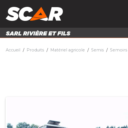
PRODUITS
MATÉRI
MATÉRIEL AGRICOLE
ENTRE
PIÈCES ET ACCESSOIRES
Accueil
Produits
Matériel agricole
Semis
Semoirs