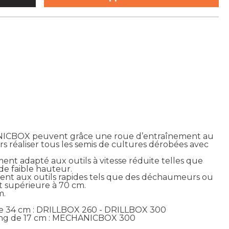
NICBOX peuvent grâce une roue d’entraînement au
urs réaliser tous les semis de cultures dérobées avec
t adapté aux outils à vitesse réduite telles que
de faible hauteur.
ent aux outils rapides tels que des déchaumeurs ou
t supérieure à 70 cm.
m.
de 34 cm : DRILLBOX 260 - DRILLBOX 300
ng de 17 cm : MECHANICBOX 300