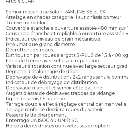
Article SCAR
Semoir mécanique solo TRAMLINE SE et SX :
Attelage en chapes catégorie II sur châssis porteur.
Trémie monobloc.
Couvercle étanche à ouverture assistée 480 mm sur
Couvercle étanche et repliable à ouverture assisté
Indicateur de niveau de grain mécanique.
Pneumatique grand diamètre.
Décrottoirs de roues.
Distribution par roues à ergots S-PLUS de 1,5 à 400 kg
Fond de trémie avec selles de répartition.
Variateur à rotation continue avec large secteur grad
Réglette d'étalonnage de débit.
Débrayage de 4 distributions 2x2 rangs sans la comm
Indicateur de débrayage de distribution.
Débrayage manuel ½ semoir côté gauche.
Augets d'essai de débit avec trappes de vidange.
Ligne de semis LS au choix.
Terrage double effet à réglage central par manivelle.
Terrage renforcé derrière roues du semoir.
Passerelle de chargement.
Enterrage UNISOC ou UNIDISC.
Herse à dents droites ou niveleuses en option.