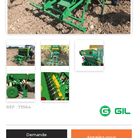
RÉF :
73564
Demande
Appelez-nous