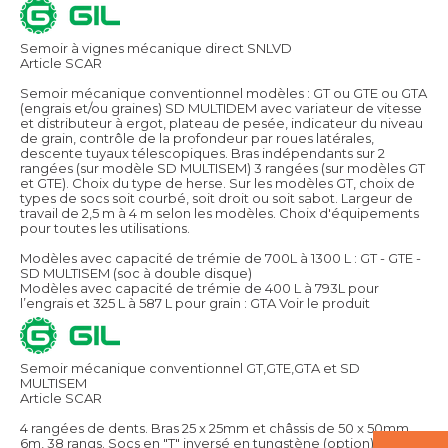
Semoir à vignes mécanique direct SNLVD
Article SCAR
Semoir mécanique conventionnel modèles : GT ou GTE ou GTA
(engrais et/ou graines) SD MULTIDEM avec variateur de vitesse
et distributeur à ergot, plateau de pesée, indicateur du niveau
de grain, contrôle de la profondeur par roues latérales,
descente tuyaux télescopiques. Bras indépendants sur 2
rangées (sur modèle SD MULTISEM) 3 rangées (sur modèles GT
et GTE). Choix du type de herse. Sur les modèles GT, choix de
types de socs soit courbé, soit droit ou soit sabot. Largeur de
travail de 2,5 m à 4 m selon les modèles. Choix d'équipements
pour toutes les utilisations.
Modèles avec capacité de trémie de 700L à 1300 L : GT - GTE -
SD MULTISEM (soc à double disque)
Modèles avec capacité de trémie de 400 L à 793L pour
l’engrais et 325 L à 587 L pour grain : GTA
Voir le produit
Semoir mécanique conventionnel GT,GTE,GTA et SD
MULTISEM
Article SCAR
4 rangées de dents. Bras 25 x 25mm et châssis de 50 x 50mm.
6m, 38 rangs. Socs en "T" inversé en tungstène (option). Le