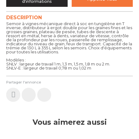
d'informations
DESCRIPTION
Semoir à vignes mécanique direct à soc en tungstène en T
inverse, distributeur à ergot double pour les graines fines et les
grosses graines, plateau de pesée, tubes de descente à
ressort en métal, herse à dents, variateur de vitesse, contrôle
de la profondeur par les roues, passerelle de remplissage,
indicateur du niveau de grain, feux de transport. Capacité de la
trémie de 130 L à 355 L selon les semoirs. Choix d'équipements
pour toutes les utilisations.
Modèles :
SNLV : largeur de travail 1 m, 1,3 m, 1,5 m, 1,8 m ou 2 m.
SNLV-E : largeur de travail 0,78 m ou 1,02 m
Partager l'annonce
Vous aimerez aussi