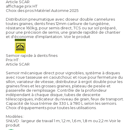
Article SCAR
affichage prix HT
Choix des pros Matériel Automne 2025
Distribution pneumatique avec doseur double cannelures
toutes graines, dents fines 12mm carbure de tungstène,
résistance 160kg, pour semis direct, TCS ou sur sol préparé,
pour une précision de semis, une grande rapidité de chantier
et d'économie d'implantation.
Voir le produit
Semoir rapide à dents fines
Prix HT :
Article SCAR
Semoir mécanique direct pour vignobles, système à disques
avec roue tasseuse en caoutchouc et roue pour fermeture du
sillon, variateur de vitesse, distributeur à ergot double pour les
graines fines et les grosses graines, plateau de pesée et
passerelle de remplissage. Contrôle de la profondeur
indépendant à chaque disque, tubes de descente
télescopiques, indicateur du niveau de grain, feux de transport.
Capacité de loua trémie de 330 L à 780 L selon les semoirs.
Choix d'équipements pour toutes les utilisations.
Modèles :
SNLVD : largeur de travail 1 m, 1,2 m, 1,6 m, 1,8 m ou 2,2 m
Voir le
produit