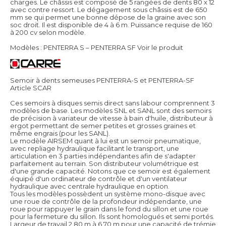
charges. Le châssis est composé de 5 rangées de dents 80 x 12
avec contre ressort. Le dégagement sous châssis est de 650
mm se qui permet une bonne dépose de la graine avec son
soc droit. Il est disponible de 4 à 6 m. Puissance requise de 160
à 200 cv selon modèle.
Modèles : PENTERRA S – PENTERRA SF
Voir le produit
Semoir à dents semeuses PENTERRA-S et PENTERRA-SF
Article SCAR
Ces semoirs à disques semis direct sans labour comprennent 3
modèles de base. Les modèles SNL et SANL sont des semoirs
de précision à variateur de vitesse à bain d'huile, distributeur à
ergot permettant de semer petites et grosses graines et
même engrais (pour les SANL).
Le modèle AIRSEM quant à lui est un semoir pneumatique,
avec repliage hydraulique facilitant le transport, une
articulation en 3 parties indépendantes afin de s'adapter
parfaitement au terrain. Son distributeur volumétrique est
d'une grande capacité. Notons que ce semoir est également
équipé d'un ordinateur de contrôle et d'un ventilateur
hydraulique avec centrale hydraulique en option.
Tous les modèles possèdent un système mono-disque avec
une roue de contrôle de la profondeur indépendante, une
roue pour rappuyer le grain dans le fond du sillon et une roue
pour la fermeture du sillon. Ils sont homologués et semi portés.
Largeur de travail 2,80 m à 6,70 m pour une capacité de trémie