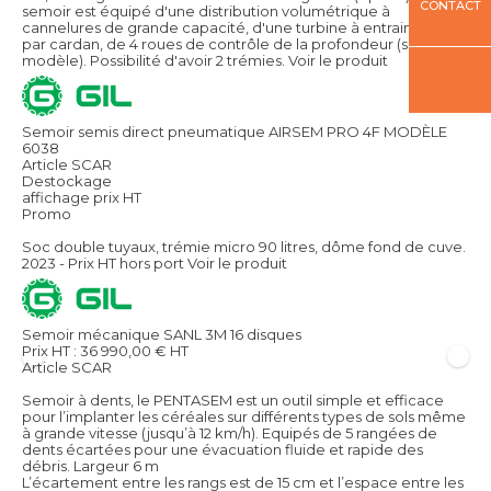
CONTACT
semoir est équipé d'une distribution volumétrique à
cannelures de grande capacité, d'une turbine à entrainement
par cardan, de 4 roues de contrôle de la profondeur (selon
modèle). Possibilité d'avoir 2 trémies.
Voir le produit
Semoir semis direct pneumatique AIRSEM PRO 4F MODÈLE
6038
Article SCAR
Destockage
affichage prix HT
Promo
Soc double tuyaux, trémie micro 90 litres, dôme fond de cuve.
2023 - Prix HT hors port
Voir le produit
Semoir mécanique SANL 3M 16 disques
Prix HT :
36 990,00
€
HT
Article SCAR
Semoir à dents, le PENTASEM est un outil simple et efficace
pour l’implanter les céréales sur différents types de sols même
à grande vitesse (jusqu’à 12 km/h). Equipés de 5 rangées de
dents écartées pour une évacuation fluide et rapide des
débris. Largeur 6 m
L’écartement entre les rangs est de 15 cm et l’espace entre les