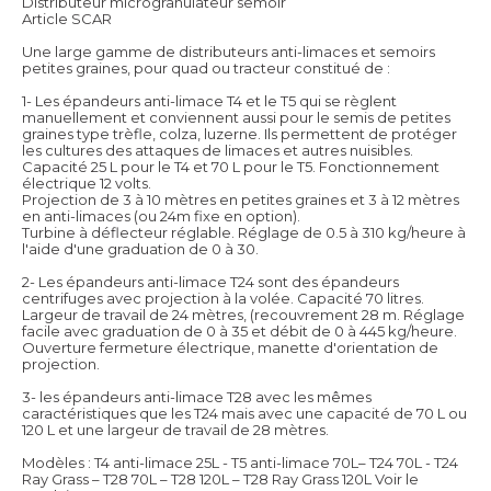
Distributeur microgranulateur semoir
Article SCAR
Une large gamme de distributeurs anti-limaces et semoirs
petites graines, pour quad ou tracteur constitué de :
1- Les épandeurs anti-limace T4 et le T5 qui se règlent
manuellement et conviennent aussi pour le semis de petites
graines type trèfle, colza, luzerne. Ils permettent de protéger
les cultures des attaques de limaces et autres nuisibles.
Capacité 25 L pour le T4 et 70 L pour le T5. Fonctionnement
électrique 12 volts.
Projection de 3 à 10 mètres en petites graines et 3 à 12 mètres
en anti-limaces (ou 24m fixe en option).
Turbine à déflecteur réglable. Réglage de 0.5 à 310 kg/heure à
l'aide d'une graduation de 0 à 30.
2- Les épandeurs anti-limace T24 sont des épandeurs
centrifuges avec projection à la volée. Capacité 70 litres.
Largeur de travail de 24 mètres, (recouvrement 28 m. Réglage
facile avec graduation de 0 à 35 et débit de 0 à 445 kg/heure.
Ouverture fermeture électrique, manette d'orientation de
projection.
3- les épandeurs anti-limace T28 avec les mêmes
caractéristiques que les T24 mais avec une capacité de 70 L ou
120 L et une largeur de travail de 28 mètres.
Modèles : T4 anti-limace 25L - T5 anti-limace 70L– T24 70L - T24
Ray Grass – T28 70L – T28 120L – T28 Ray Grass 120L
Voir le