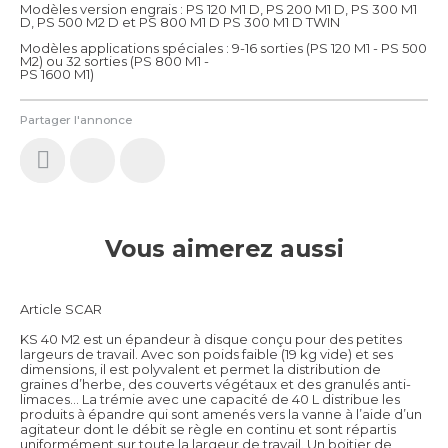
Modèles version engrais : PS 120 M1 D, PS 200 M1 D, PS 300 M1
D, PS 500 M2 D et PS 800 M1 D PS 300 M1 D TWIN
Modèles applications spéciales : 9-16 sorties (PS 120 M1 - PS 500
M2) ou 32 sorties (PS 800 M1 -
PS 1600 M1)
Partager l'annonce
Vous aimerez aussi
Article SCAR
KS 40 M2 est un épandeur à disque conçu pour des petites
largeurs de travail. Avec son poids faible (19 kg vide) et ses
dimensions, il est polyvalent et permet la distribution de
graines d’herbe, des couverts végétaux et des granulés anti-
limaces... La trémie avec une capacité de 40 L distribue les
produits à épandre qui sont amenés vers la vanne à l’aide d’un
agitateur dont le débit se règle en continu et sont répartis
uniformément sur toute la largeur de travail. Un boitier de