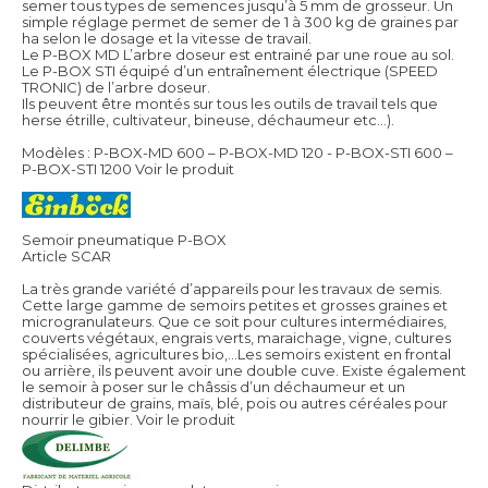
semer tous types de semences jusqu’à 5 mm de grosseur. Un
simple réglage permet de semer de 1 à 300 kg de graines par
ha selon le dosage et la vitesse de travail.
Le P-BOX MD L’arbre doseur est entrainé par une roue au sol.
Le P-BOX STI équipé d’un entraînement électrique (SPEED
TRONIC) de l’arbre doseur.
Ils peuvent être montés sur tous les outils de travail tels que
herse étrille, cultivateur, bineuse, déchaumeur etc…).
Modèles : P-BOX-MD 600 – P-BOX-MD 120 - P-BOX-STI 600 –
P-BOX-STI 1200
Voir le produit
Semoir pneumatique P-BOX
Article SCAR
La très grande variété d’appareils pour les travaux de semis.
Cette large gamme de semoirs petites et grosses graines et
microgranulateurs. Que ce soit pour cultures intermédiaires,
couverts végétaux, engrais verts, maraichage, vigne, cultures
spécialisées, agricultures bio,…Les semoirs existent en frontal
ou arrière, ils peuvent avoir une double cuve. Existe également
le semoir à poser sur le châssis d’un déchaumeur et un
distributeur de grains, maïs, blé, pois ou autres céréales pour
nourrir le gibier.
Voir le produit