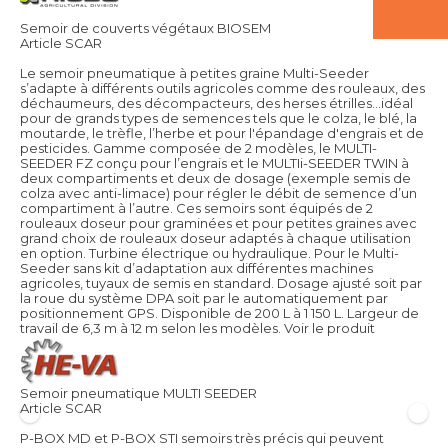
Semoir de couverts végétaux BIOSEM
Article SCAR
Le semoir pneumatique à petites graine Multi-Seeder
s’adapte à différents outils agricoles comme des rouleaux, des
déchaumeurs, des décompacteurs, des herses étrilles…idéal
pour de grands types de semences tels que le colza, le blé, la
moutarde, le trèfle, l’herbe et pour l'épandage d'engrais et de
pesticides. Gamme composée de 2 modèles, le MULTI-
SEEDER FZ conçu pour l’engrais et le MULTIi-SEEDER TWIN à
deux compartiments et deux de dosage (exemple semis de
colza avec anti-limace) pour régler le débit de semence d’un
compartiment à l’autre. Ces semoirs sont équipés de 2
rouleaux doseur pour graminées et pour petites graines avec
grand choix de rouleaux doseur adaptés à chaque utilisation
en option. Turbine électrique ou hydraulique. Pour le Multi-
Seeder sans kit d’adaptation aux différentes machines
agricoles, tuyaux de semis en standard. Dosage ajusté soit par
la roue du système DPA soit par le automatiquement par
positionnement GPS. Disponible de 200 L à 1 150 L. Largeur de
travail de 6,3 m à 12 m selon les modèles.
Voir le produit
Semoir pneumatique MULTI SEEDER
Article SCAR
P-BOX MD et P-BOX STI semoirs très précis qui peuvent