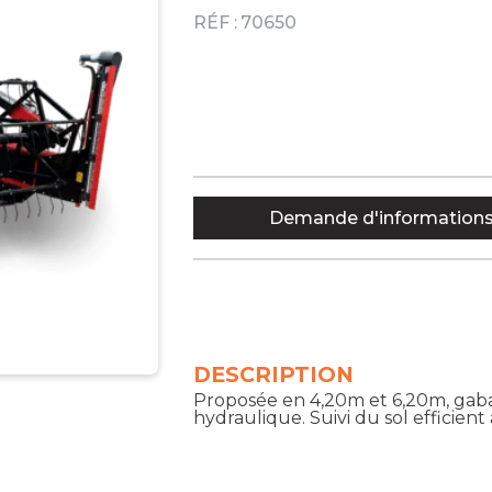
RÉF :
70650
Demande d'information
DESCRIPTION
Proposée en 4,20m et 6,20m, gaba
hydraulique. Suivi du sol efficient