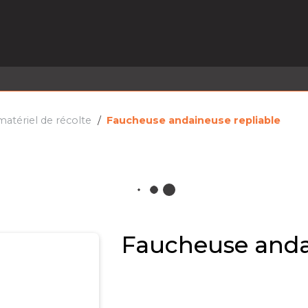
EL EN STOCK
ACTIVITÉS
SERVICES
PRISE
MARQUES
ACTUALITÉS
RECRUTEMENT
matériel de récolte
Faucheuse andaineuse repliable
Faucheuse anda