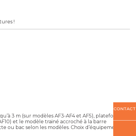
tures !
CONTACT
squ’à 3 m (sur modèles AF3-AF4 et AF5), plateforme
AF10) et le modèle trainé accroché à la barre
ette ou bac selon les modèles. Choix d’équipements en