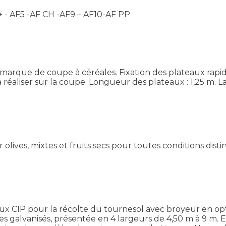
+ - AF5 -AF CH -AF9 – AF10-AF PP
e marque de coupe à céréales. Fixation des plateaux rap
 réaliser sur la coupe. Longueur des plateaux : 1,25 m. L
ves, mixtes et fruits secs pour toutes conditions distin
x CIP pour la récolte du tournesol avec broyeur en opt
ques galvanisés, présentée en 4 largeurs de 4,50 m à 9 m