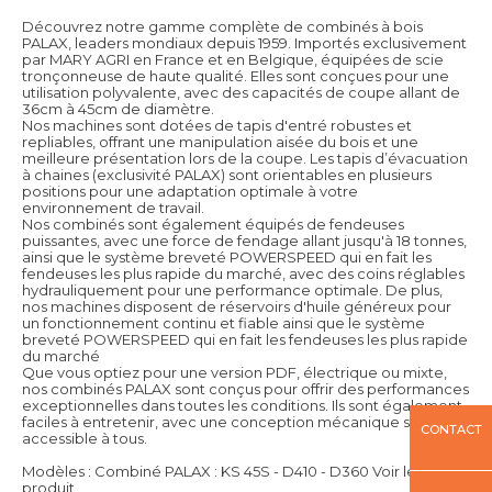
Découvrez notre gamme complète de combinés à bois
PALAX, leaders mondiaux depuis 1959. Importés exclusivement
par MARY AGRI en France et en Belgique, équipées de scie
tronçonneuse de haute qualité. Elles sont conçues pour une
utilisation polyvalente, avec des capacités de coupe allant de
36cm à 45cm de diamètre.
Nos machines sont dotées de tapis d'entré robustes et
repliables, offrant une manipulation aisée du bois et une
meilleure présentation lors de la coupe. Les tapis d’évacuation
à chaines (exclusivité PALAX) sont orientables en plusieurs
positions pour une adaptation optimale à votre
environnement de travail.
Nos combinés sont également équipés de fendeuses
puissantes, avec une force de fendage allant jusqu'à 18 tonnes,
ainsi que le système breveté POWERSPEED qui en fait les
fendeuses les plus rapide du marché, avec des coins réglables
hydrauliquement pour une performance optimale. De plus,
nos machines disposent de réservoirs d'huile généreux pour
un fonctionnement continu et fiable ainsi que le système
breveté POWERSPEED qui en fait les fendeuses les plus rapide
du marché
Que vous optiez pour une version PDF, électrique ou mixte,
nos combinés PALAX sont conçus pour offrir des performances
exceptionnelles dans toutes les conditions. Ils sont également
faciles à entretenir, avec une conception mécanique simple et
CONTACT
accessible à tous.
Modèles : Combiné PALAX : KS 45S - D410 - D360
Voir le
produit