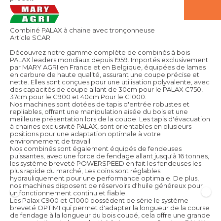
Combiné PALAX à chaine avec tronçonneuse
Article SCAR
Découvrez notre gamme complète de combinés à bois
PALAX leaders mondiaux depuis 1959. Importés exclusivement
par MARY AGRI en France et en Belgique, équipées de lames
en carbure de haute qualité, assurant une coupe précise et
nette. Elles sont conçues pour une utilisation polyvalente, avec
des capacités de coupe allant de 30cm pour le PALAX C750,
37cm pour le C900 et 40cm Pour le C1000.
Nos machines sont dotées de tapis d'entrée robustes et
repliables, offrant une manipulation aisée du bois et une
meilleure présentation lors de la coupe. Les tapis d'évacuation
à chaines exclusivité PALAX, sont orientables en plusieurs
positions pour une adaptation optimale à votre
environnement de travail.
Nos combinés sont également équipés de fendeuses
puissantes, avec une force de fendage allant jusqu'à 16 tonnes,
les système breveté POWERSPEED en fait les fendeuses les
plus rapide du marché, Les coins sont réglables
hydrauliquement pour une performance optimale. De plus,
nos machines disposent de réservoirs d'huile généreux pour
un fonctionnement continu et fiable.
Les Palax C900 et C1000 possèdent de série le système
breveté OPTIMI qui permet d'adapter la longueur de la course
de fendage à la longueur du bois coupé, cela offre une grande