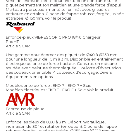
Vérin de levée/descente pour une traction constante sur le
piquet permettant son maintien et une grande force d’appui.
Marteau à percussion monté sur un mât avec glissières
antiusure en ertalon. Cloche de frappe robuste, forgée, usinée
et traitée, Ø 150mm.
Voir le produit
Enfonce-pieux VIBRESCOPIC PRO 18/40 Chargeur
Prix HT :
Article SCAR
Une gamme pour écorcer des piquets de Ø40 à Ø250 mm
pour une longueur de 1,5 m à 3 m. Disponible en entraînement
électrique ou prise de force tracteur. Construit en mécano-
soudée avec peinture thermolaquée. Goulotte d’évacuation
des copeaux orientable. 4 couteaux d’écorçage. Divers
équipements en options.
Modèles prise de force : EKO P - EKO P + Scie
Modèles électriques : EKO E - EKO E + Scie
Voir le produit
Écorceuse de pieux
Article SCAR
Enfonce les pieux de 0,60 à 3 m. Déport hydraulique,
inclinaison de 30° et rotation (en option). Cloche de frappe
robuste, forgée, usinée et traitée, Ø 150 mm (Ø 120 mm en