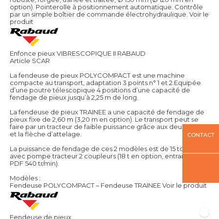
option). Pointerolle à positionnement automatique. Contrôle
par un simple boîtier de commande électrohydraulique.
Voir le
produit
Enfonce pieux VIBRESCOPIQUE II RABAUD
Article SCAR
La fendeuse de pieux POLYCOMPACT est une machine
compacte au transport, adaptation 3 points n° 1 et 2.Equipée
d’une poutre télescopique 4 positions d’une capacité de
fendage de pieux jusqu’à 2,25 m de long.
La fendeuse de pieux TRAINEE a une capacité de fendage de
pieux fixe de 2,60 m (3,20 m en option). Le transport peut se
faire par un tracteur de faible puissance grâce aux deux roues
et la flèche d’attelage.
CONTACT
La puissance de fendage de ces 2 modèles est de 15 tonnes
avec pompe tracteur 2 coupleurs (18 t en option, entrainement
PDF 540 tr/min).
Modèles :
Fendeuse POLYCOMPACT – Fendeuse TRAINEE
Voir le produit
Fendeuse de pieux