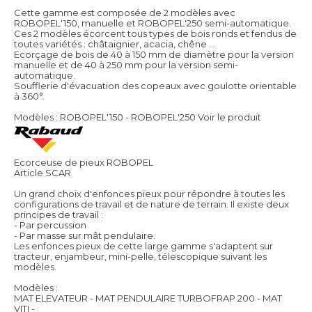
Cette gamme est composée de 2 modèles avec
ROBOPEL'150, manuelle et ROBOPEL'250 semi-automatique.
Ces 2 modèles écorcent tous types de bois ronds et fendus de
toutes variétés : châtaignier, acacia, chêne ...
Ecorçage de bois de 40 à 150 mm de diamètre pour la version
manuelle et de 40 à 250 mm pour la version semi-
automatique.
Soufflerie d'évacuation des copeaux avec goulotte orientable
à 360°.
Modèles : ROBOPEL'150 - ROBOPEL'250
Voir le produit
Ecorceuse de pieux ROBOPEL
Article SCAR
Un grand choix d'enfonces pieux pour répondre à toutes les
configurations de travail et de nature de terrain. Il existe deux
principes de travail :
- Par percussion
- Par masse sur mât pendulaire.
Les enfonces pieux de cette large gamme s'adaptent sur
tracteur, enjambeur, mini-pelle, télescopique suivant les
modèles.
Modèles :
MAT ELEVATEUR - MAT PENDULAIRE TURBOFRAP 200 - MAT
VITI -