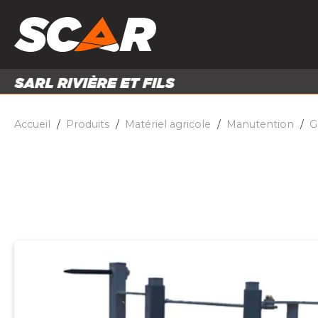
PRODUITS
MATÉRI
MATÉRIEL AGRICOLE
ENTRE
PIÈCES ET ACCESSOIRES
Accueil
Produits
Matériel agricole
Manutention
G