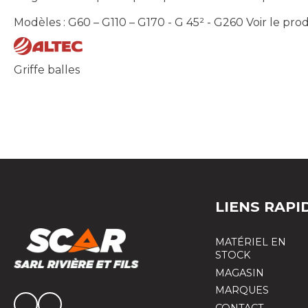
Modèles : G60 – G110 – G170 - G 45² - G260
Voir le pro
Griffe balles
LIENS RAPI
MATÉRIEL EN
STOCK
MAGASIN
MARQUES
CONTACT