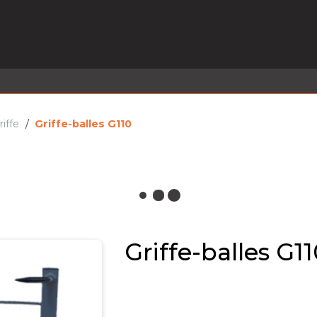
EL EN STOCK
ACTIVITÉS
SERVICES
PRISE
MARQUES
ACTUALITÉS
RECRUTEMENT
riffe
Griffe-balles G110
Griffe-balles G1