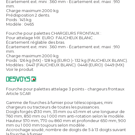
Écartement ext. mini : 360 mm - Écartement ext. maxi : 910
mm.
Charge maximum 2000 kg.
Prédisposition 2 dents.
Poids : 145 kg.
Modèle : 0465
Fourche pour palettes CHARGEURS FRONTAUX :
Pour attelage MX  EURO  FAUCHEUX BLANC .
Écartement réglable des bras.
Écartement ext. mini : 360 mm - Écartement ext. maxi : 910
mm.
Charge maximum 2000 kg.
Poids : 126 kg (MX) - 128 kg (EURO )- 132 kg (FAUCHEUX BLANC).
Modèles : 0447 (FAUCHEUX BLANC)  0448 (EURO)  0449 (MX)
Voir le produit
Fourche pour palettes attelage 3 points - chargeurs frontaux
Article SCAR
Gamme de fourches à fumier pour télescopiques, mini
chargeurs ou tracteurs de toutes les puissances.
Doigts forgés Ø30 mm, 35 mm ou 45 mm et une longueur de
760 mm, 850 mm ou 1 000 mm anti-rotation selon le modèle.
Hauteur 570 mm, 770 ou 860 mm et profondeur 650 mm, 900
mm ou 1 000 mm toujours selon modèle .
Accrochage soudé, nombre de doigts de 5 à 13 doigts suivant
la fourche à fumier.