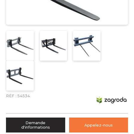
RÉF :
54534
Demande
Appelez-nous
d'informations