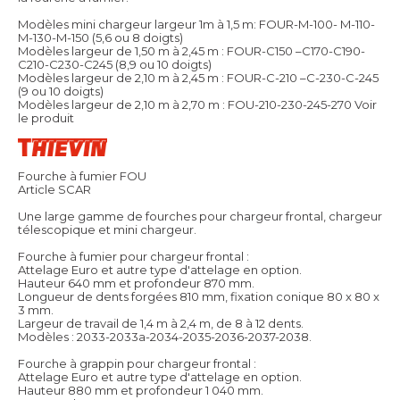
Modèles mini chargeur largeur 1m à 1,5 m: FOUR-M-100- M-110-
M-130-M-150 (5,6 ou 8 doigts)
Modèles largeur de 1,50 m à 2,45 m : FOUR-C150 –C170-C190-
C210-C230-C245 (8,9 ou 10 doigts)
Modèles largeur de 2,10 m à 2,45 m : FOUR-C-210 –C-230-C-245
(9 ou 10 doigts)
Modèles largeur de 2,10 m à 2,70 m : FOU-210-230-245-270
Voir
le produit
Fourche à fumier FOU
Article SCAR
Une large gamme de fourches pour chargeur frontal, chargeur
télescopique et mini chargeur.
Fourche à fumier pour chargeur frontal :
Attelage Euro et autre type d'attelage en option.
Hauteur 640 mm et profondeur 870 mm.
Longueur de dents forgées 810 mm, fixation conique 80 x 80 x
3 mm.
Largeur de travail de 1,4 m à 2,4 m, de 8 à 12 dents.
Modèles : 2033-2033a-2034-2035-2036-2037-2038.
Fourche à grappin pour chargeur frontal :
Attelage Euro et autre type d'attelage en option.
Hauteur 880 mm et profondeur 1 040 mm.