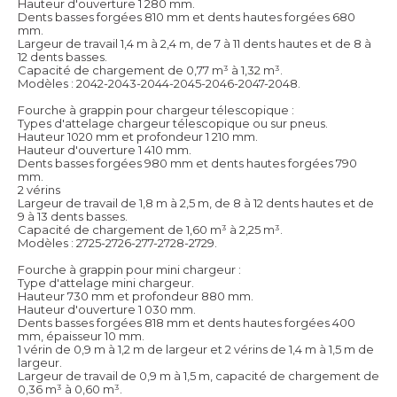
Hauteur d'ouverture 1 280 mm.
Dents basses forgées 810 mm et dents hautes forgées 680
mm.
Largeur de travail 1,4 m à 2,4 m, de 7 à 11 dents hautes et de 8 à
12 dents basses.
Capacité de chargement de 0,77 m³ à 1,32 m³.
Modèles : 2042-2043-2044-2045-2046-2047-2048.
Fourche à grappin pour chargeur télescopique :
Types d'attelage chargeur télescopique ou sur pneus.
Hauteur 1020 mm et profondeur 1 210 mm.
Hauteur d'ouverture 1 410 mm.
Dents basses forgées 980 mm et dents hautes forgées 790
mm.
2 vérins
Largeur de travail de 1,8 m à 2,5 m, de 8 à 12 dents hautes et de
9 à 13 dents basses.
Capacité de chargement de 1,60 m³ à 2,25 m³.
Modèles : 2725-2726-277-2728-2729.
Fourche à grappin pour mini chargeur :
Type d'attelage mini chargeur.
Hauteur 730 mm et profondeur 880 mm.
Hauteur d'ouverture 1 030 mm.
Dents basses forgées 818 mm et dents hautes forgées 400
mm, épaisseur 10 mm.
1 vérin de 0,9 m à 1,2 m de largeur et 2 vérins de 1,4 m à 1,5 m de
largeur.
Largeur de travail de 0,9 m à 1,5 m, capacité de chargement de
0,36 m³ à 0,60 m³.