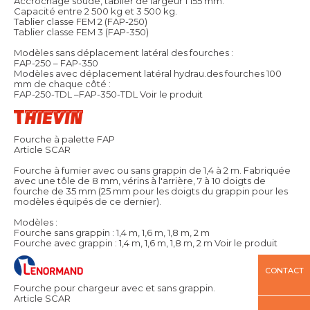
Accrochage soudé, tablier de largeur 1 155 mm.
Capacité entre 2 500 kg et 3 500 kg.
Tablier classe FEM 2 (FAP-250)
Tablier classe FEM 3 (FAP-350)
Modèles sans déplacement latéral des fourches :
FAP-250 – FAP-350
Modèles avec déplacement latéral hydrau.des fourches 100
mm de chaque côté :
FAP-250-TDL –FAP-350-TDL
Voir le produit
Fourche à palette FAP
Article SCAR
Fourche à fumier avec ou sans grappin de 1,4 à 2 m. Fabriquée
avec une tôle de 8 mm, vérins à l'arrière, 7 à 10 doigts de
fourche de 35 mm (25 mm pour les doigts du grappin pour les
modèles équipés de ce dernier).
Modèles :
Fourche sans grappin : 1,4 m, 1,6 m, 1,8 m, 2 m
Fourche avec grappin : 1,4 m, 1,6 m, 1,8 m, 2 m
Voir le produit
CONTACT
Fourche pour chargeur avec et sans grappin.
Article SCAR