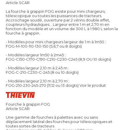
Article SCAR
La fourche à grappin FOG existe pour mini chargeurs,
télescopique ou toutes les puissances de tracteurs.
Accrochage soudé, ouverture par 2 vérins double effet,
coupleurs hydrauliques... Largeur entre 1 m et 2,70 m en
fonction du modèle et un volume de 300 L à 1 980 L selon la
fourche à grappin.
- Modèles pour mini chargeurs largeur de 1 m à 1m50 :
FOG-M-100-110-130-150 (5,6,7 ou 8 doigts)
- Modèles largeur 1m50 à 2m45 :
FOG-C150-C170-C190-C210-C230-C245 (8,9 OU 10 doigts)
- Modèles largeur 2,10 m à 2,45 m :
FOG-C-210-C230-C-245 (8 ou 10 doigts)
- Modèles largeur 2,10 m à 2,70 m :
FOG-210-230-245-270 (11,12 ou 13 doigts)
Voir le produit
Fourche à grappin FOG
Article SCAR
Une gamme de fourches à palettes avec ou sans
déplacement latéral des fourches pour télescopiques et
toutes sortes de tracteurs