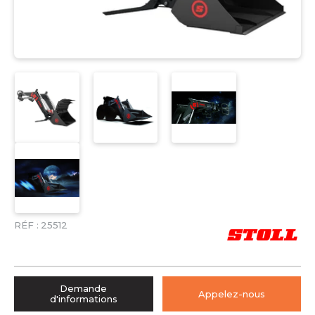
RÉF :
25512
Demande
Appelez-nous
d'informations