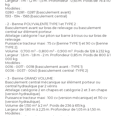
Largeur : 1 m - 1,2 m - 1,5 m. Profondeur : 0,65 m. Poids de 76 à 110
kg.
Modèles :
0280 - 0281 - 0287 (basculement avant)
1513 - 1514 - 1565 (basculement central)
- 2 - Benne POLYVALENTE TYPE 1 et TYPE 2 :
Basculement avant sur bras de relevage ou basculement
central sur élément porteur.
Attelage catégorie 1 sur piton sur barre à trous ou sur bras de
relevage.
Puissance tracteur maxi : 75 cv (benne TYPE 1) et 90 cv (benne
TYPE 2).
Volume : 0,700 m³ - 0,800 m³ - 0,900 m³. Poids de 128 à 232 kg.
Largeur : 1,6 m - 1,8 m - 2 m. Profondeur 0,85 m. Poids de 800 à 1
000 kg.
Modèles :
0016 - 0017 - 0018 (basculement avant - TYPE 1)
0036 - 0037 - 0040 (basculement central -TYPE 2)
- 3 - Benne GRAND VOLUME :
Basculement central mécanique sur élément porteur ou
central hydraulique par 2 vérins
Attelage catégorie 2 en chapes et catégorie 2 et 3 en chape
(version hydraulique).
Puissance tracteur maxi : 100 cv (version mécanique) et 110 cv
(version hydraulique).
Volume de 1,150 m³ à 2 m³. Poids de 236 à 615 kg.
Largeur de 1,80 m à 2,25 m. Profondeur de 1,05 m à 1,50 m.
Modèles :