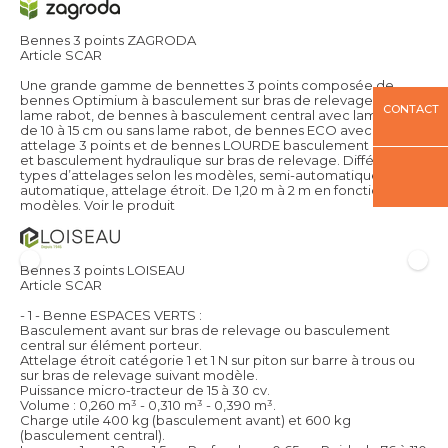
Bennes 3 points ZAGRODA
Article SCAR
Une grande gamme de bennettes 3 points composée de
bennes Optimium à basculement sur bras de relevage avec
CONTACT
lame rabot, de bennes à basculement central avec lame rabot
de 10 à 15 cm ou sans lame rabot, de bennes ECO avec ou sans
attelage 3 points et de bennes LOURDE basculement central
et basculement hydraulique sur bras de relevage. Différents
types d’attelages selon les modèles, semi-automatique,
automatique, attelage étroit. De 1,20 m à 2 m en fonction des
modèles.
Voir le produit
Bennes 3 points LOISEAU
Article SCAR
- 1 - Benne ESPACES VERTS :
Basculement avant sur bras de relevage ou basculement
central sur élément porteur.
Attelage étroit catégorie 1 et 1 N sur piton sur barre à trous ou
sur bras de relevage suivant modèle.
Puissance micro-tracteur de 15 à 30 cv.
Volume : 0,260 m³ - 0,310 m³ - 0,390 m³.
Charge utile 400 kg (basculement avant) et 600 kg
(basculement central).