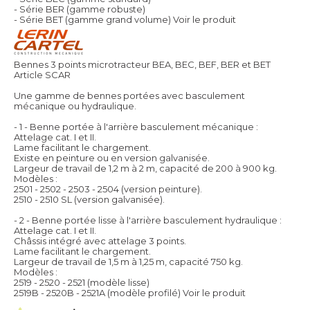
- Série BER (gamme robuste)
- Série BET (gamme grand volume)
Voir le produit
Bennes 3 points microtracteur BEA, BEC, BEF, BER et BET
Article SCAR
Une gamme de bennes portées avec basculement
mécanique ou hydraulique.
- 1 - Benne portée à l'arrière basculement mécanique :
Attelage cat. I et II.
Lame facilitant le chargement.
Existe en peinture ou en version galvanisée.
Largeur de travail de 1,2 m à 2 m, capacité de 200 à 900 kg.
Modèles :
2501 - 2502 - 2503 - 2504 (version peinture).
2510 - 2510 SL (version galvanisée).
- 2 - Benne portée lisse à l'arrière basculement hydraulique :
Attelage cat. I et II.
Châssis intégré avec attelage 3 points.
Lame facilitant le chargement.
Largeur de travail de 1,5 m à 1,25 m, capacité 750 kg.
Modèles :
2519 - 2520 - 2521 (modèle lisse)
2519B - 2520B - 2521A (modèle profilé)
Voir le produit