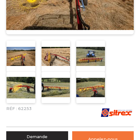
RÉF :
62253
Demande
Appelez-nous