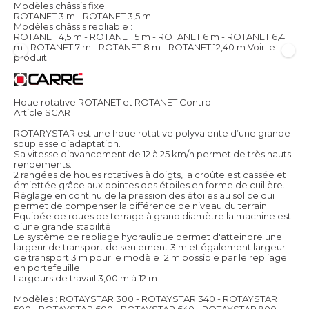
Modèles châssis fixe :
ROTANET 3 m - ROTANET 3,5 m.
Modèles châssis repliable :
ROTANET 4,5 m - ROTANET 5 m - ROTANET 6 m - ROTANET 6,4
m - ROTANET 7 m - ROTANET 8 m - ROTANET 12,40 m
Voir le
produit
Houe rotative ROTANET et ROTANET Control
Article SCAR
ROTARYSTAR est une houe rotative polyvalente d’une grande
souplesse d’adaptation.
Sa vitesse d’avancement de 12 à 25 km/h permet de très hauts
rendements.
2 rangées de houes rotatives à doigts, la croûte est cassée et
émiettée grâce aux pointes des étoiles en forme de cuillère.
Réglage en continu de la pression des étoiles au sol ce qui
permet de compenser la différence de niveau du terrain.
Equipée de roues de terrage à grand diamètre la machine est
d’une grande stabilité
Le système de repliage hydraulique permet d'atteindre une
largeur de transport de seulement 3 m et également largeur
de transport 3 m pour le modèle 12 m possible par le repliage
en portefeuille.
Largeurs de travail 3,00 m à 12 m
Modèles : ROTAYSTAR 300 - ROTAYSTAR 340 - ROTAYSTAR
500 - ROTAYSTAR 600 - ROTAYSTAR 640 - ROTAYSTAR 900 -