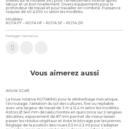
vrillées sur le modèle VR,) pour l’émiettement intensif après
labour et un bon nivellement. Divers équipements pour la
profondeur de travail et pour travailler en combiné. Puissance
requise de 40 à 200 cv selon les modèles.
Modèles :
ROTA FF – ROTA HF – ROTA SF – ROTA ZR
Partager l'annonce
Vous aimerez aussi
Article SCAR
La houe rotative ROTAKING pour le désherbage mécanique,
l’écroutage, l’aération du sol des cultures, fixe ou repliable
avec une largeur de travail de 3 m à 12,4 m selon les modèles.
Rotors Ø 540 mm décalés montés en quinconce sur 2 rangées
décalées, espacement de 87 mm permet de mieux laisser
passer les résidus végétaux et évite le blocage par les pierres.
Réglage de la position des roues (1,5 m-2,3 m) pour s’adapter