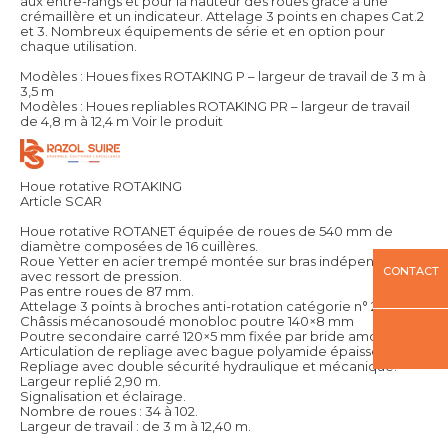
aux entre-rangs et pour la hauteur des roues grâce à une
crémaillère et un indicateur. Attelage 3 points en chapes Cat.2
et 3. Nombreux équipements de série et en option pour
chaque utilisation.
Modèles : Houes fixes ROTAKING P – largeur de travail de 3 m à
3,5 m
Modèles : Houes repliables ROTAKING PR – largeur de travail
de 4,8 m à 12,4 m
Voir le produit
Houe rotative ROTAKING
Article SCAR
Houe rotative ROTANET équipée de roues de 540 mm de
diamètre composées de 16 cuillères.
Roue Yetter en acier trempé montée sur bras indépendant
CONTACT
avec ressort de pression.
Pas entre roues de 87 mm.
Attelage 3 points à broches anti-rotation catégorie n° 2/3.
Châssis mécanosoudé monobloc poutre 140×8 mm
Poutre secondaire carré 120×5 mm fixée par bride amovible
Articulation de repliage avec bague polyamide épaisse.
Repliage avec double sécurité hydraulique et mécanique.
Largeur replié 2,90 m.
Signalisation et éclairage.
Nombre de roues : 34 à 102.
Largeur de travail : de 3 m à 12,40 m.