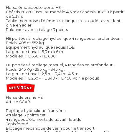
Herse émousseuse porté HE :
Châssis 60x60 jusqu'au modèle 4,5 m et châssis 80x80 à partir
de 5,3 m.
Tablier composé d'éléments triangulaires soudés avec dents
olive en acier.
Palonnier avec attelage 3 points.
HE portées à repliage hydraulique 4 rangées en profondeur :
Poids : 495 et 552 kg.
Equipement hydraulique requis 1 DE.
Largeur de travail : 5,3 m à 6 m.
Modèles : HE 530 - HE 600
HE portées à repliage manuel, 4 rangées en profondeur :
Poids : 245 Kg - 295 kg - 345 kg .
Largeur de travail : 2,5 m - 3,4 m - 4,5 m.
Modèles : HE 250 - HE 340 - HE 450
Voir le produit
Herse de prairie HE
Article SCAR
Repliage hydraulique à un vérin.
Attelage 3 points cat II.
4 rangées d'élements de travail - lourds.
Tapis fermé.
Blocage mécanique de vérin pour le transport.