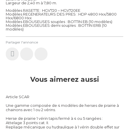
Largeur de 2,40 m à 7,80 m.
Modèles RASETTE : HGV720 – HGV720EE
Modèles REGENERATEURS DES PRES : HDP 4800 Hxx/5800
Hxx/6800 Hxx
Modèles EBOUSEUSES souples : BOTTIN EB (10 modèles)
Modèles EBOUSEUSES demi souples : BOTTIN ERB (10
modèles)
Partager l'annonce
Vous aimerez aussi
Article SCAR
Une gamme composée de 4 modèles de herses de prairie à
chainons avec 1 ou 2 vérins.
Herse de prairie 1 vérin tapis fermé à 4 ou 5 rangées :
Attelage 3 points cat. II.
Repliage mécanique ou hydraulique à 1 vérin double effet sur