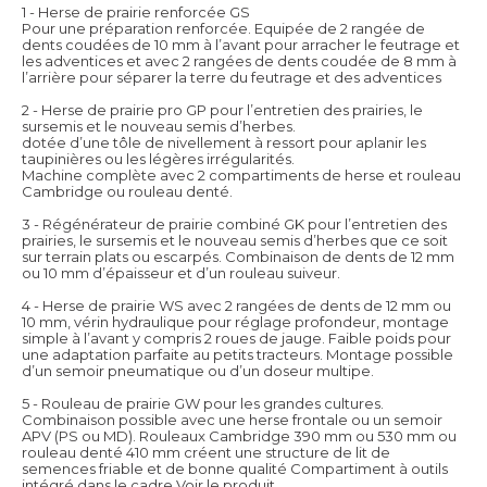
1 - Herse de prairie renforcée GS
Pour une préparation renforcée. Equipée de 2 rangée de
dents coudées de 10 mm à l’avant pour arracher le feutrage et
les adventices et avec 2 rangées de dents coudée de 8 mm à
l’arrière pour séparer la terre du feutrage et des adventices
2 - Herse de prairie pro GP pour l’entretien des prairies, le
sursemis et le nouveau semis d’herbes.
dotée d’une tôle de nivellement à ressort pour aplanir les
taupinières ou les légères irrégularités.
Machine complète avec 2 compartiments de herse et rouleau
Cambridge ou rouleau denté.
3 - Régénérateur de prairie combiné GK pour l’entretien des
prairies, le sursemis et le nouveau semis d’herbes que ce soit
sur terrain plats ou escarpés. Combinaison de dents de 12 mm
ou 10 mm d’épaisseur et d’un rouleau suiveur.
4 - Herse de prairie WS avec 2 rangées de dents de 12 mm ou
10 mm, vérin hydraulique pour réglage profondeur, montage
simple à l’avant y compris 2 roues de jauge. Faible poids pour
une adaptation parfaite au petits tracteurs. Montage possible
d’un semoir pneumatique ou d’un doseur multipe.
5 - Rouleau de prairie GW pour les grandes cultures.
Combinaison possible avec une herse frontale ou un semoir
APV (PS ou MD). Rouleaux Cambridge 390 mm ou 530 mm ou
rouleau denté 410 mm créent une structure de lit de
semences friable et de bonne qualité Compartiment à outils
intégré dans le cadre
Voir le produit