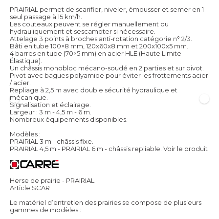
PRAIRIAL permet de scarifier, niveler, émousser et semer en 1
seul passage à 15 km/h.
Les couteaux peuvent se régler manuellement ou
hydrauliquement et sescamoter si nécessaire.
Attelage 3 points à broches anti-rotation catégorie n° 2/3.
Bâti en tube 100×8 mm, 120x60x8 mm et 200x100x5 mm.
4 barres en tube (70×5 mm) en acier HLE (Haute Limite
Élastique).
Un châssis monobloc mécano-soudé en 2 parties et sur pivot.
Pivot avec bagues polyamide pour éviter les frottements acier
/ acier.
Repliage à 2,5 m avec double sécurité hydraulique et
mécanique.
Signalisation et éclairage.
Largeur : 3 m - 4,5 m - 6 m.
Nombreux équipements disponibles.
Modèles :
PRAIRIAL 3 m - châssis fixe.
PRAIRIAL 4,5 m - PRAIRIAL 6 m - châssis repliable.
Voir le produit
Herse de prairie - PRAIRIAL
Article SCAR
Le matériel d’entretien des prairies se compose de plusieurs
gammes de modèles :