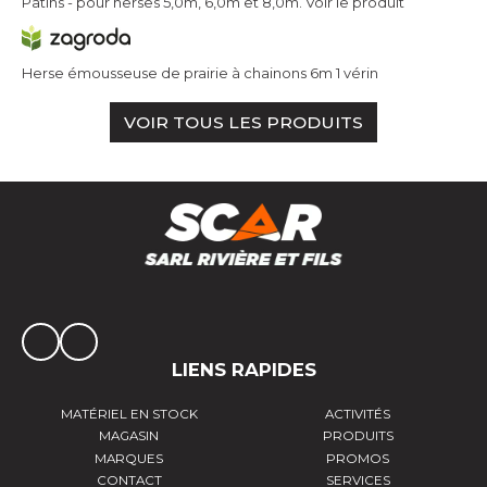
Patins - pour herses 5,0m, 6,0m et 8,0m.
Voir le produit
Herse émousseuse de prairie à chainons 6m 1 vérin
VOIR TOUS LES PRODUITS
LIENS RAPIDES
MATÉRIEL EN STOCK
ACTIVITÉS
MAGASIN
PRODUITS
MARQUES
PROMOS
CONTACT
SERVICES