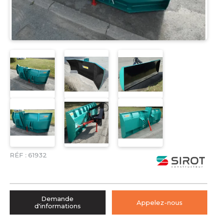
RÉF :
61932
Demande
Appelez-nous
d'informations