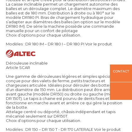
La caisse inclinable permet un chargement autonome des
balles et un déroulage complet. Le diamètre maximum des
balles est de 180 mm. Distribution à droite ou à 180° sur le
modèle DR180 PI. Bras de chargement hydraulique pour
s’adapter aux diamètres des balles (en option sur le modèle
DR180 IM). De série la machine possède une commande
manuelle pour un confort de pilotage
Choix d’options pour chaque utilisation.
Modèles : DR 180 IM – DR 180 I – DR 180 PI
Voir le produit
Dérouleuse inclinable
Article SCAR
CONTACT
Une gamme de dérouleuses légères et simples spécialement
conçue pour des valets de ferme, petits tracteurs et
chargeuses articulée. Idéales pour dérouler des bottes rondes
d’un diamètre de 150 mm. La distribution peut être arrière ou
avant gauche (modèle DR150) ou droite ou gauche (modèle
DR 150T). Le tapis à chaine est pourvu de dents fixes et
fonctionne en marche avant et arrière ce qui gère la position
de la botte.
Attelage centré ou déporté, châssis indépendant et tapis
mécanisé seulement sur DR150T.
Choix d’options pour chaque utilisation.
Modèles : DR 150 – DR 150 T - DR 170 LATERALE
Voir le produit