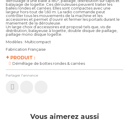
déroulage d’une balle à 180°, paillage, distribution sur tapis et
balayage de logette. Ces dérouleuses peuvent traiter les
balles rondes et carrées. Elles sont compactes avec une
largeur hors-tout de 1,60 m. La radio commande peut
contrôler tous les mouvements de la machine et les
accessoires et permet d’ouvrir et fermer les portails durant le
maniement de la dérouleuse.
Un large choix d’accessoires est proposé tels que, vis de
distribution, balayeuse à logette, double disque de paillage,
paillage mono disque logette.
Modèles : Multicompact
Fabrication Française
+
PRODUIT :
Démêlage de bottes rondes & carrées
Partager l'annonce
Vous aimerez aussi