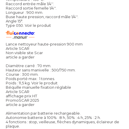
Raccord entrée mâle 1/4''.
Raccord sortie femelle 1/4''.
Longueur : 900 mm.
Buse haute pression, raccord mâle 1/4''.
Angle 15°.
Type 050.
Voir le produit
Lance nettoyeur haute-pression 900 mm
Article SCAR
Non visible site Scar
article a garder
Diamètre carré : 70 mm.
Hauteur sans manivelle : 500/750 mm.
Course : 300 mm.
Poids porté max : 1 tonnes.
Poids : 11,5 kg.
Voir le produit
Béquille manuelle fixation réglable
Article SCAR
affichage prix HT
PromoSCAR 2025
article a garder
Alimentation par batterie rechargeable.
Autonomie batterie à 100% : 8 h, 50% : 4 h, 25% : 2 h.
4 fonctions : stop, veilleuse, flèches dynamiques, éclaireur de
plaque.