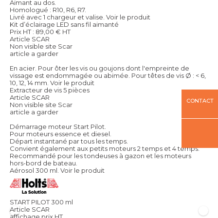
Aimant au dos.
Homologué : R10, R6, R7.
Livré avec 1 chargeur et valise.
Voir le produit
Kit d’éclairage LED sans fil aimanté
Prix HT :
89,00
€
HT
Article SCAR
Non visible site Scar
article a garder
En acier. Pour ôter les vis ou goujons dont l'empreinte de
vissage est endommagée ou abimée. Pour têtes de vis Ø : < 6,
10, 12, 14 mm.
Voir le produit
Extracteur de vis 5 pièces
Article SCAR
CONTACT
Non visible site Scar
article a garder
Démarrage moteur Start Pilot.
Pour moteurs essence et diesel.
Départ instantané par tous les temps.
Convient également aux petits moteurs 2 temps et 4 temps.
Recommandé pour les tondeuses à gazon et les moteurs
hors-bord de bateau.
Aérosol 300 ml.
Voir le produit
START PILOT 300 ml
Article SCAR
affichage prix HT