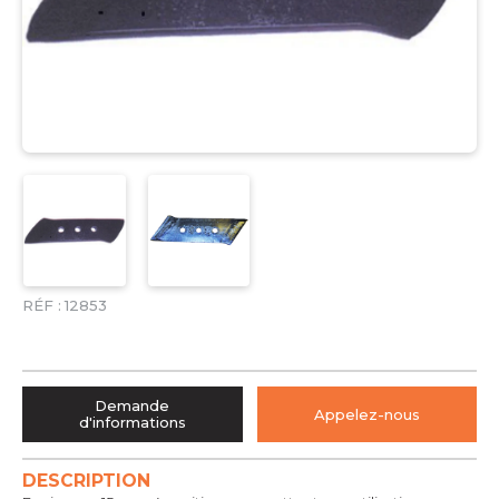
RÉF :
12853
Demande
Appelez-nous
d'informations
DESCRIPTION