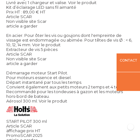
Livré avec 1 chargeur et valise.
Voir le produit
Kit d’éclairage LED sans fil aimanté
Prix HT :
89,00
€
HT
Article SCAR
Non visible site Scar
article a garder
En acier. Pour ôter les vis ou goujons dont l'empreinte de
vissage est endommagée ou abimée. Pour têtes de vis Ø : < 6,
10, 12, 14 mm.
Voir le produit
Extracteur de vis 5 pièces
Article SCAR
Non visible site Scar
CONTACT
article a garder
Démarrage moteur Start Pilot.
Pour moteurs essence et diesel.
Départ instantané par tous les temps.
Convient également aux petits moteurs 2 temps et 4 temps.
Recommandé pour les tondeuses à gazon et les moteurs
hors-bord de bateau.
Aérosol 300 ml.
Voir le produit
START PILOT 300 ml
Article SCAR
affichage prix HT
PromoSCAR 2025
article a garder