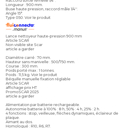
Raccord sortie femelle 1/4''.
Longueur : 900 mm.
Buse haute pression, raccord mâle 1/4''.
Angle 15°.
Type 050.
Voir le produit
Lance nettoyeur haute-pression 900 mm
Article SCAR
Non visible site Scar
article a garder
Diamètre carré : 70 mm.
Hauteur sans manivelle : 500/750 mm.
Course : 300 mm.
Poids porté max : 1 tonnes.
Poids : 11,5 kg.
Voir le produit
Béquille manuelle fixation réglable
Article SCAR
affichage prix HT
PromoSCAR 2025
article a garder
Alimentation par batterie rechargeable.
Autonomie batterie à 100% : 8 h, 50% : 4 h, 25% : 2 h.
4 fonctions : stop, veilleuse, flèches dynamiques, éclaireur de
plaque.
Aimant au dos.
Homologué : R10, R6, R7.