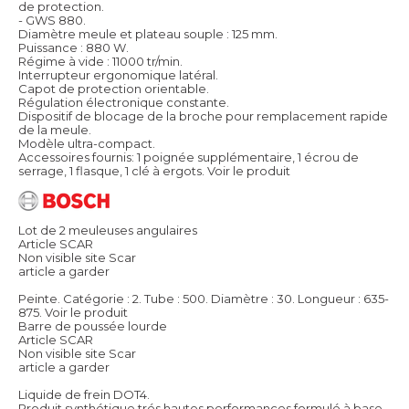
de protection.
- GWS 880.
Diamètre meule et plateau souple : 125 mm.
Puissance : 880 W.
Régime à vide : 11000 tr/min.
Interrupteur ergonomique latéral.
Capot de protection orientable.
Régulation électronique constante.
Dispositif de blocage de la broche pour remplacement rapide
de la meule.
Modèle ultra-compact.
Accessoires fournis: 1 poignée supplémentaire, 1 écrou de
serrage, 1 flasque, 1 clé à ergots.
Voir le produit
Lot de 2 meuleuses angulaires
Article SCAR
Non visible site Scar
article a garder
Peinte. Catégorie : 2. Tube : 500. Diamètre : 30. Longueur : 635-
875.
Voir le produit
Barre de poussée lourde
Article SCAR
Non visible site Scar
article a garder
Liquide de frein DOT4.
Produit synthétique trés hautes performances formulé à base