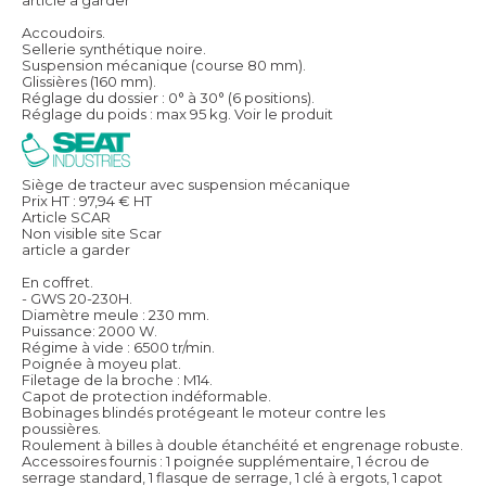
Accoudoirs.
Sellerie synthétique noire.
Suspension mécanique (course 80 mm).
Glissières (160 mm).
Réglage du dossier : 0° à 30° (6 positions).
Réglage du poids : max 95 kg.
Voir le produit
Siège de tracteur avec suspension mécanique
Prix HT :
97,94
€
HT
Article SCAR
Non visible site Scar
article a garder
En coffret.
- GWS 20-230H.
Diamètre meule : 230 mm.
Puissance: 2000 W.
Régime à vide : 6500 tr/min.
Poignée à moyeu plat.
Filetage de la broche : M14.
Capot de protection indéformable.
Bobinages blindés protégeant le moteur contre les
poussières.
Roulement à billes à double étanchéité et engrenage robuste.
Accessoires fournis : 1 poignée supplémentaire, 1 écrou de
serrage standard, 1 flasque de serrage, 1 clé à ergots, 1 capot